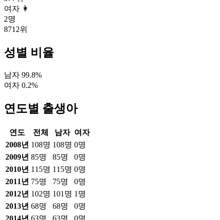
여자 👩
2
명
8712
위
성별 비율
남자
99.8
%
여자
0.2
%
연도별 출생아
연도
전체
남자
여자
2008
년
108
명
108
명
0
명
2009
년
85
명
85
명
0
명
2010
년
115
명
115
명
0
명
2011
년
75
명
75
명
0
명
2012
년
102
명
101
명
1
명
2013
년
68
명
68
명
0
명
2014
년
63
명
63
명
0
명