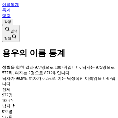
이름통계
통계
랭킹
작명
검색
검색
용우
의 이름 통계
성별을 합한 결과 977명으로 1007위입니다. 남자는 975명으로
577위, 여자는 2명으로 8712위입니다.
남자가
99.8
%, 여자가
0.2
%로, 이는
남성
적인 이름임을 나타냅
니다.
전체
977
명
1007
위
남자 👨
975
명
577
위