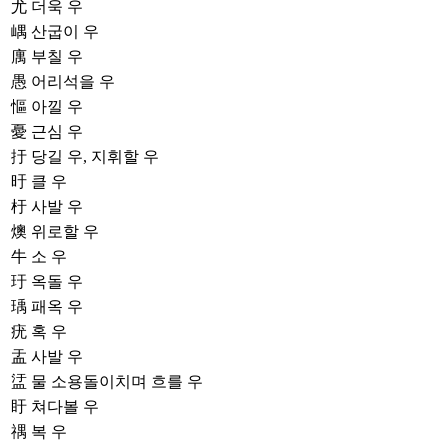
尤
더욱 우
嵎
산굽이 우
庽
부칠 우
愚
어리석을 우
慪
아낄 우
憂
근심 우
扜
당길 우, 지휘할 우
旴
클 우
杅
사발 우
燠
위로할 우
牛
소 우
玗
옥돌 우
瑀
패옥 우
疣
혹 우
盂
사발 우
盓
물 소용돌이치며 흐를 우
盱
쳐다볼 우
禑
복 우