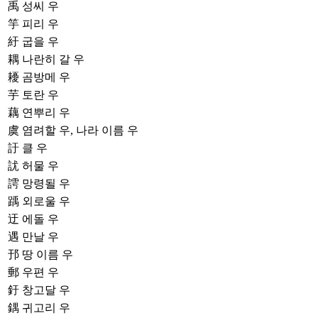
禹
성씨 우
竽
피리 우
紆
굽을 우
耦
나란히 갈 우
耰
곰방메 우
芋
토란 우
藕
연뿌리 우
虞
염려할 우, 나라 이름 우
訏
클 우
訧
허물 우
謣
망령될 우
踽
외로울 우
迂
에돌 우
遇
만날 우
邘
땅 이름 우
郵
우편 우
釪
창고달 우
鍝
귀고리 우