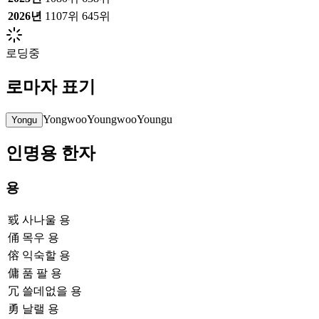
2026
년
1107위
645위
로딩중
로마자 표기
Yongwoo
Youngwoo
Youngu
Yongu
인명용 한자
용
㦶
사나울 용
俑
목우 용
傛
익숙할 용
傭
품 팔 용
冗
쓸데없을 용
勇
날랠 용