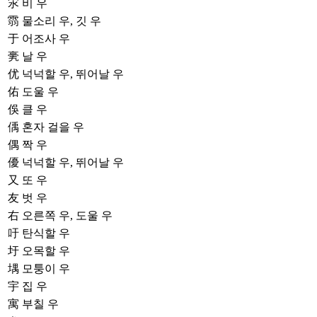
㲾
비 우
䨒
물소리 우, 깃 우
于
어조사 우
亴
날 우
优
넉넉할 우, 뛰어날 우
佑
도울 우
俁
클 우
偊
혼자 걸을 우
偶
짝 우
優
넉넉할 우, 뛰어날 우
又
또 우
友
벗 우
右
오른쪽 우, 도울 우
吁
탄식할 우
圩
오목할 우
堣
모퉁이 우
宇
집 우
寓
부칠 우