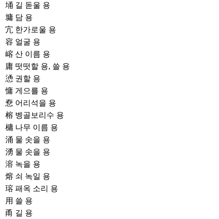
埇
길 돋울 용
墉
담 용
宂
한가로울 용
容
얼굴 용
嵱
산 이름 용
庸
떳떳할 용, 쓸 용
慂
권할 용
慵
게으를 용
憃
어리석을 용
榕
벵골보리수 용
槦
나무 이름 용
涌
물 솟을 용
湧
물 솟을 용
溶
녹을 용
熔
쇠 녹일 용
瑢
패옥 소리 용
用
쓸 용
甬
길 용