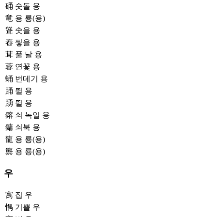
硧
숫돌 용
竜
용 룡(용)
聳
솟을 용
舂
찧을 용
茸
풀 날 용
蓉
연꽃 용
蛹
번데기 용
踊
뛸 용
踴
뛸 용
鎔
쇠 녹일 용
鏞
쇠북 용
龍
용 룡(용)
龒
용 룡(용)
우
㝢
집 우
㥥
기쁠 우