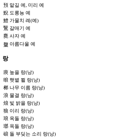
預
맡길 예, 미리 예
鯢
도롱뇽 예
鱧
가물치 례(예)
鷖
갈매기 예
麑
사자 예
아름다울 예
𣫙
랑
㢃
높을 랑(낭)
㫰
햇볕 쬘 랑(낭)
榔
나무 이름 랑(낭)
浪
물결 랑(낭)
烺
빛 밝을 랑(낭)
狼
이리 랑(낭)
琅
옥돌 랑(낭)
瑯
옥돌 랑(낭)
硠
돌 부딪는 소리 랑(낭)