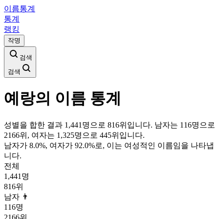
이름통계
통계
랭킹
작명
검색
검색
예랑
의 이름 통계
성별을 합한 결과 1,441명으로 816위입니다. 남자는 116명으로
2166위, 여자는 1,325명으로 445위입니다.
남자가
8.0
%, 여자가
92.0
%로, 이는
여성
적인 이름임을 나타냅
니다.
전체
1,441
명
816
위
남자 👨
116
명
2166
위