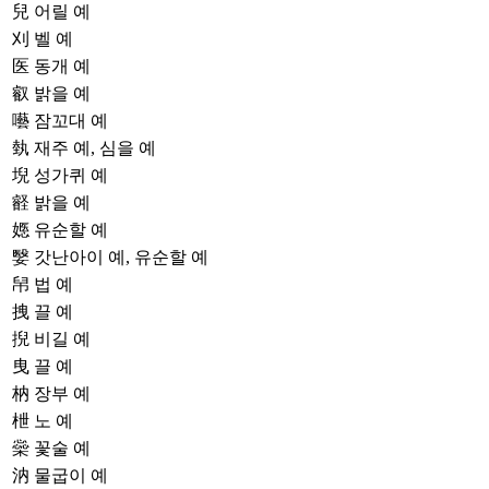
兒
어릴 예
刈
벨 예
医
동개 예
叡
밝을 예
囈
잠꼬대 예
埶
재주 예, 심을 예
堄
성가퀴 예
壡
밝을 예
嫕
유순할 예
嫛
갓난아이 예, 유순할 예
帠
법 예
拽
끌 예
掜
비길 예
曳
끌 예
枘
장부 예
枻
노 예
橤
꽃술 예
汭
물굽이 예