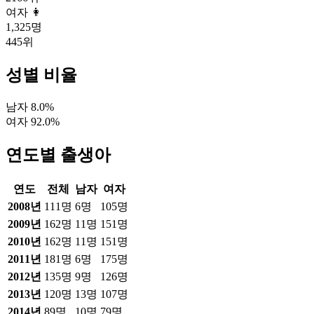
여자 👩
1,325
명
445
위
성별 비율
남자
8.0
%
여자
92.0
%
연도별 출생아
연도
전체
남자
여자
2008
년
111
명
6
명
105
명
2009
년
162
명
11
명
151
명
2010
년
162
명
11
명
151
명
2011
년
181
명
6
명
175
명
2012
년
135
명
9
명
126
명
2013
년
120
명
13
명
107
명
2014
년
89
명
10
명
79
명