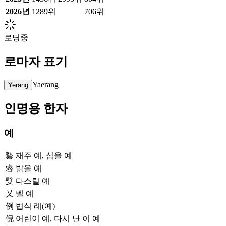
2026
년
1289위
706위
로딩중
로마자 표기
Yaerang
Yerang
인명용 한자
예
㙯
재주 예, 심을 예
䜭
밝을 예
䢃
다스릴 예
乂
벨 예
例
법식 례(예)
倪
어린이 예, 다시 난 이 예