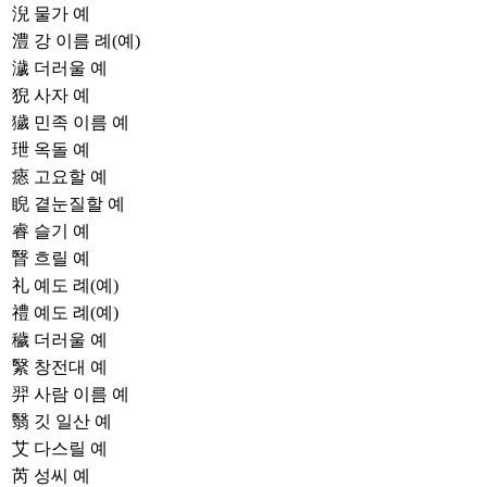
淣
물가 예
澧
강 이름 례(예)
濊
더러울 예
猊
사자 예
獩
민족 이름 예
玴
옥돌 예
瘱
고요할 예
睨
곁눈질할 예
睿
슬기 예
瞖
흐릴 예
礼
예도 례(예)
禮
예도 례(예)
穢
더러울 예
繄
창전대 예
羿
사람 이름 예
翳
깃 일산 예
艾
다스릴 예
芮
성씨 예