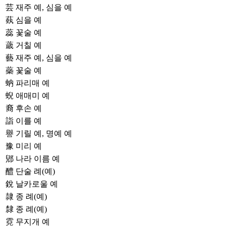
芸
재주 예, 심을 예
蓺
심을 예
蕊
꽃술 예
薉
거칠 예
藝
재주 예, 심을 예
蘂
꽃술 예
蚋
파리매 예
蜺
애매미 예
裔
후손 예
詣
이를 예
譽
기릴 예, 명예 예
豫
미리 예
郳
나라 이름 예
醴
단술 례(예)
銳
날카로울 예
隷
종 례(예)
隸
종 례(예)
霓
무지개 예