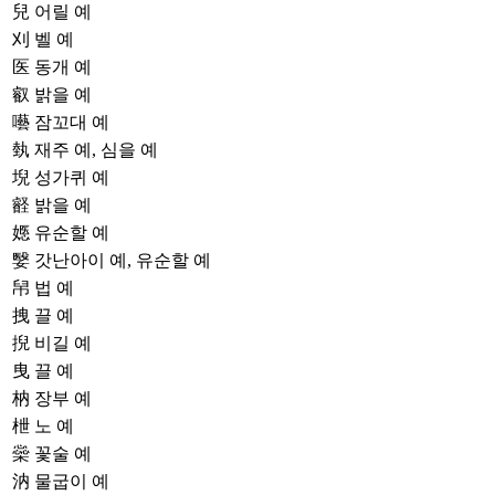
兒
어릴 예
刈
벨 예
医
동개 예
叡
밝을 예
囈
잠꼬대 예
埶
재주 예, 심을 예
堄
성가퀴 예
壡
밝을 예
嫕
유순할 예
嫛
갓난아이 예, 유순할 예
帠
법 예
拽
끌 예
掜
비길 예
曳
끌 예
枘
장부 예
枻
노 예
橤
꽃술 예
汭
물굽이 예