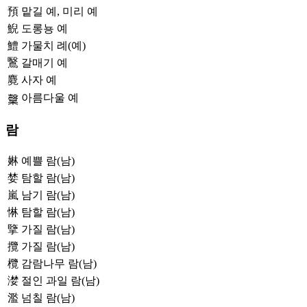
預
맡길 예, 미리 예
鯢
도롱뇽 예
鱧
가물치 례(예)
鷖
갈매기 예
麑
사자 예
아름다울 예
𣫙
람
㛦
예쁠 람(남)
婪
탐할 람(남)
嵐
남기 람(남)
惏
탐할 람(남)
擥
가질 람(남)
攬
가질 람(남)
欖
감람나무 람(남)
漤
절인 과일 람(남)
濫
넘칠 람(남)