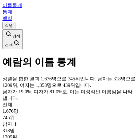
이름통계
통계
랭킹
작명
검색
검색
예람
의 이름 통계
성별을 합한 결과 1,676명으로 745위입니다. 남자는 318명으로
1209위, 여자는 1,358명으로 439위입니다.
남자가
19.0
%, 여자가
81.0
%로, 이는
여성
적인 이름임을 나타
냅니다.
전체
1,676
명
745
위
남자 👨
318
명
1209
위