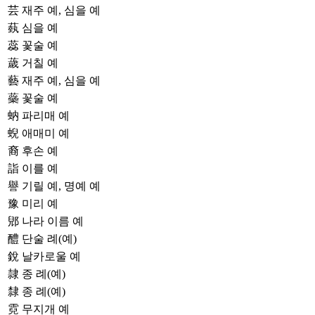
芸
재주 예, 심을 예
蓺
심을 예
蕊
꽃술 예
薉
거칠 예
藝
재주 예, 심을 예
蘂
꽃술 예
蚋
파리매 예
蜺
애매미 예
裔
후손 예
詣
이를 예
譽
기릴 예, 명예 예
豫
미리 예
郳
나라 이름 예
醴
단술 례(예)
銳
날카로울 예
隷
종 례(예)
隸
종 례(예)
霓
무지개 예