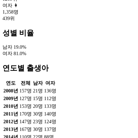
여자 👩
1,358
명
439
위
성별 비율
남자
19.0
%
여자
81.0
%
연도별 출생아
연도
전체
남자
여자
2008
년
157
명
21
명
136
명
2009
년
127
명
15
명
112
명
2010
년
153
명
20
명
133
명
2011
년
170
명
30
명
140
명
2012
년
147
명
23
명
124
명
2013
년
167
명
30
명
137
명
2014
년
110
명
22
명
88
명