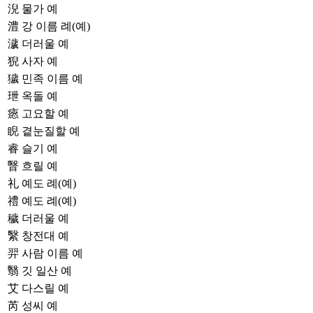
淣
물가 예
澧
강 이름 례(예)
濊
더러울 예
猊
사자 예
獩
민족 이름 예
玴
옥돌 예
瘱
고요할 예
睨
곁눈질할 예
睿
슬기 예
瞖
흐릴 예
礼
예도 례(예)
禮
예도 례(예)
穢
더러울 예
繄
창전대 예
羿
사람 이름 예
翳
깃 일산 예
艾
다스릴 예
芮
성씨 예