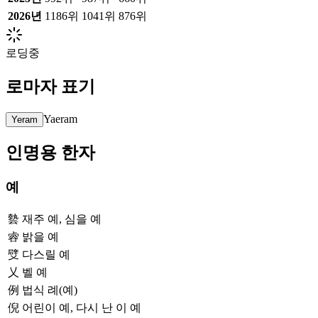
2026
년
1186위
1041위
876위
로딩중
로마자 표기
Yaeram
Yeram
인명용 한자
예
㙯
재주 예, 심을 예
䜭
밝을 예
䢃
다스릴 예
乂
벨 예
例
법식 례(예)
倪
어린이 예, 다시 난 이 예