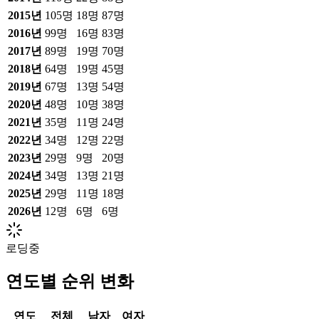
2015
년
105
명
18
명
87
명
2016
년
99
명
16
명
83
명
2017
년
89
명
19
명
70
명
2018
년
64
명
19
명
45
명
2019
년
67
명
13
명
54
명
2020
년
48
명
10
명
38
명
2021
년
35
명
11
명
24
명
2022
년
34
명
12
명
22
명
2023
년
29
명
9
명
20
명
2024
년
34
명
13
명
21
명
2025
년
29
명
11
명
18
명
2026
년
12
명
6
명
6
명
로딩중
연도별 순위 변화
연도
전체
남자
여자