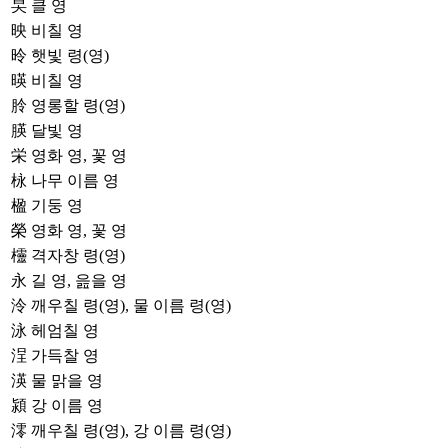
旲
클 영
映
비칠 영
昤
햇빛 령(영)
暎
비칠 영
朎
영롱할 령(영)
朠
달빛 영
栄
영화 영, 꽃 영
栐
나무 이름 영
楹
기둥 영
榮
영화 영, 꽃 영
欞
격자창 령(영)
永
길 영, 읊을 영
泠
깨우칠 령(영), 물 이름 령(영)
泳
헤엄칠 영
浧
가득찰 영
渶
물 맑을 영
潁
강 이름 영
澪
깨우칠 령(영), 강 이름 령(영)