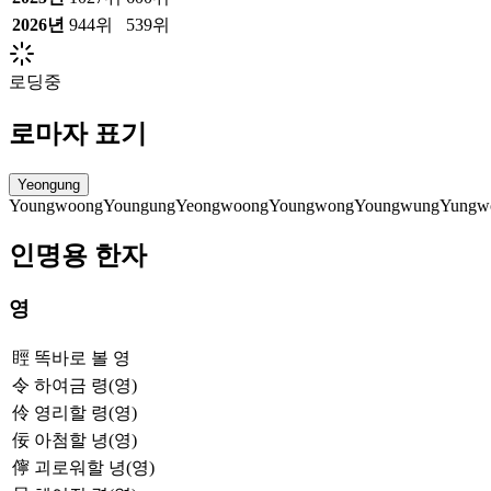
2026
년
944위
539위
로딩중
로마자 표기
Yeongung
Youngwoong
Youngung
Yeongwoong
Youngwong
Youngwung
Yungw
인명용 한자
영
䀴
똑바로 볼 영
令
하여금 령(영)
伶
영리할 령(영)
佞
아첨할 녕(영)
儜
괴로워할 녕(영)