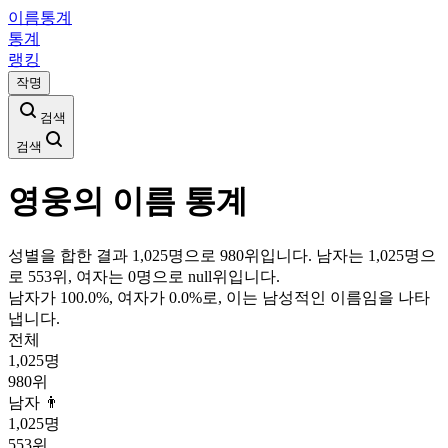
이름통계
통계
랭킹
작명
검색
검색
영웅
의 이름 통계
성별을 합한 결과 1,025명으로 980위입니다. 남자는 1,025명으
로 553위, 여자는 0명으로 null위입니다.
남자가
100.0
%, 여자가
0.0
%로, 이는
남성
적인 이름임을 나타
냅니다.
전체
1,025
명
980
위
남자 👨
1,025
명
553
위