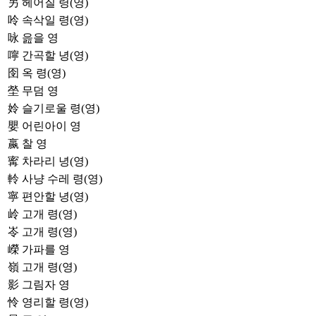
另
헤어질 령(영)
呤
속삭일 령(영)
咏
읊을 영
嚀
간곡할 녕(영)
囹
옥 령(영)
塋
무덤 영
姈
슬기로울 령(영)
嬰
어린아이 영
嬴
찰 영
寗
차라리 녕(영)
軨
사냥 수레 령(영)
寧
편안할 녕(영)
岭
고개 령(영)
岺
고개 령(영)
嶸
가파를 영
嶺
고개 령(영)
影
그림자 영
怜
영리할 령(영)