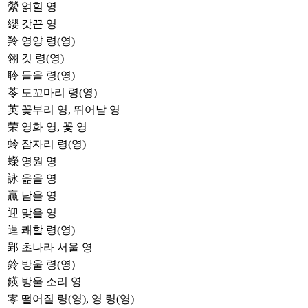
縈
얽힐 영
纓
갓끈 영
羚
영양 령(영)
翎
깃 령(영)
聆
들을 령(영)
苓
도꼬마리 령(영)
英
꽃부리 영, 뛰어날 영
荣
영화 영, 꽃 영
蛉
잠자리 령(영)
蠑
영원 영
詠
읊을 영
贏
남을 영
迎
맞을 영
逞
쾌할 령(영)
郢
초나라 서울 영
鈴
방울 령(영)
鍈
방울 소리 영
零
떨어질 령(영), 영 령(영)