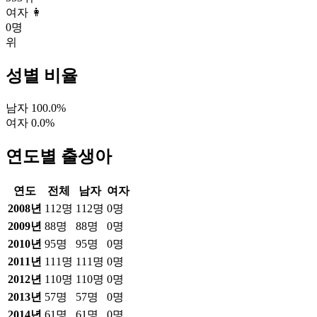
여자 👩
0
명
위
성별 비율
남자
100.0
%
여자
0.0
%
연도별 출생아
연도
전체
남자
여자
2008
년
112
명
112
명
0
명
2009
년
88
명
88
명
0
명
2010
년
95
명
95
명
0
명
2011
년
111
명
111
명
0
명
2012
년
110
명
110
명
0
명
2013
년
57
명
57
명
0
명
2014
년
61
명
61
명
0
명