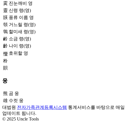
霙
진눈깨비 영
靈
신령 령(영)
韺
풍류 이름 영
領
거느릴 령(영)
鴒
할미새 령(영)
鹷
소금 령(영)
齡
나이 령(영)
호위할 영
𢥏
柃
賏
웅
熊
곰 웅
雄
수컷 웅
대법원
전자가족관계등록시스템
통계서비스를 바탕으로 매일
업데이트 됩니다.
© 2025 Uncle Tools