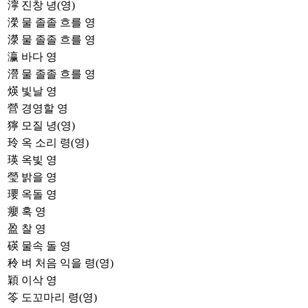
濘
진창 녕(영)
濚
물 졸졸 흐를 영
濴
물 졸졸 흐를 영
瀛
바다 영
瀯
물 졸졸 흐를 영
煐
빛날 영
營
경영할 영
獰
모질 녕(영)
玲
옥 소리 령(영)
瑛
옥빛 영
瑩
밝을 영
瓔
옥돌 영
癭
혹 영
盈
찰 영
碤
물속 돌 영
秢
벼 처음 익을 령(영)
穎
이삭 영
笭
도꼬마리 령(영)