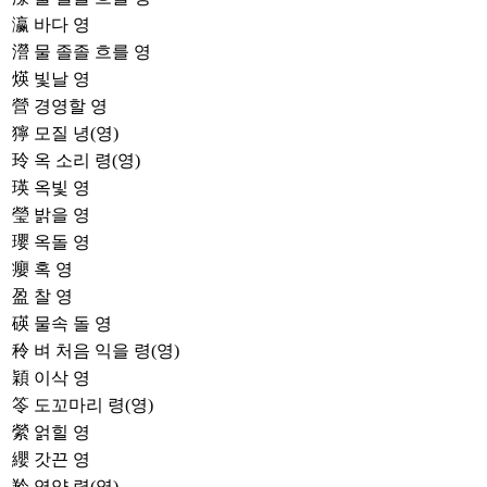
瀛
바다 영
瀯
물 졸졸 흐를 영
煐
빛날 영
營
경영할 영
獰
모질 녕(영)
玲
옥 소리 령(영)
瑛
옥빛 영
瑩
밝을 영
瓔
옥돌 영
癭
혹 영
盈
찰 영
碤
물속 돌 영
秢
벼 처음 익을 령(영)
穎
이삭 영
笭
도꼬마리 령(영)
縈
얽힐 영
纓
갓끈 영
羚
영양 령(영)