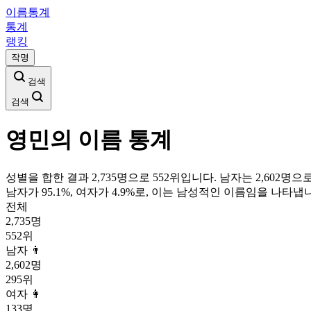
이름통계
통계
랭킹
작명
검색
검색
영민
의 이름 통계
성별을 합한 결과 2,735명으로 552위입니다. 남자는 2,602명으로
남자가
95.1
%, 여자가
4.9
%로, 이는
남성
적인 이름임을 나타냅니
전체
2,735
명
552
위
남자 👨
2,602
명
295
위
여자 👩
133
명