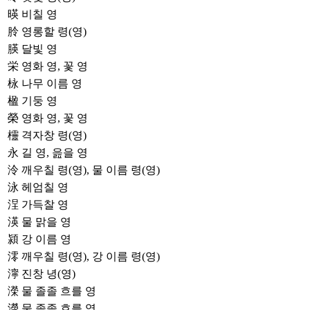
暎
비칠 영
朎
영롱할 령(영)
朠
달빛 영
栄
영화 영, 꽃 영
栐
나무 이름 영
楹
기둥 영
榮
영화 영, 꽃 영
欞
격자창 령(영)
永
길 영, 읊을 영
泠
깨우칠 령(영), 물 이름 령(영)
泳
헤엄칠 영
浧
가득찰 영
渶
물 맑을 영
潁
강 이름 영
澪
깨우칠 령(영), 강 이름 령(영)
濘
진창 녕(영)
濚
물 졸졸 흐를 영
濴
물 졸졸 흐를 영