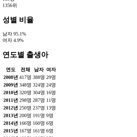
1356
위
성별 비율
남자
95.1
%
여자
4.9
%
연도별 출생아
연도
전체
남자
여자
2008
년
417
명
388
명
29
명
2009
년
348
명
324
명
24
명
2010
년
320
명
304
명
16
명
2011
년
298
명
287
명
11
명
2012
년
250
명
237
명
13
명
2013
년
200
명
191
명
9
명
2014
년
166
명
160
명
6
명
2015
년
167
명
161
명
6
명