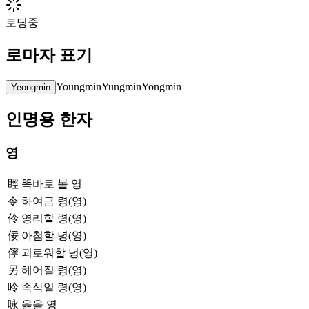
로딩중
로마자 표기
Youngmin
Yungmin
Yongmin
Yeongmin
인명용 한자
영
䀴
똑바로 볼 영
令
하여금 령(영)
伶
영리할 령(영)
佞
아첨할 녕(영)
儜
괴로워할 녕(영)
另
헤어질 령(영)
呤
속삭일 령(영)
咏
읊을 영