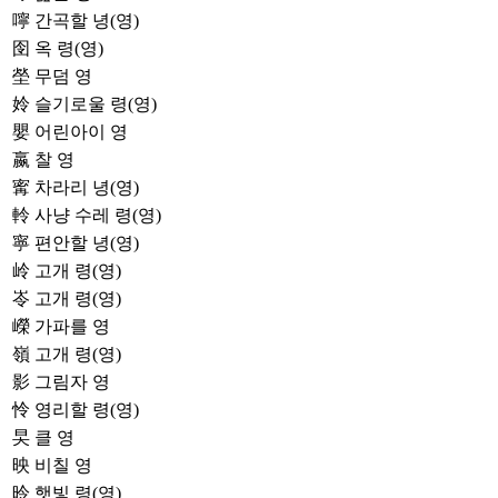
嚀
간곡할 녕(영)
囹
옥 령(영)
塋
무덤 영
姈
슬기로울 령(영)
嬰
어린아이 영
嬴
찰 영
寗
차라리 녕(영)
軨
사냥 수레 령(영)
寧
편안할 녕(영)
岭
고개 령(영)
岺
고개 령(영)
嶸
가파를 영
嶺
고개 령(영)
影
그림자 영
怜
영리할 령(영)
旲
클 영
映
비칠 영
昤
햇빛 령(영)