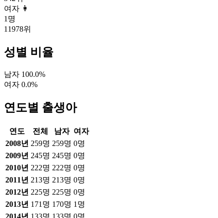
여자 👩
1
명
11978
위
성별 비율
남자
100.0
%
여자
0.0
%
연도별 출생아
연도
전체
남자
여자
2008
년
259
명
259
명
0
명
2009
년
245
명
245
명
0
명
2010
년
222
명
222
명
0
명
2011
년
213
명
213
명
0
명
2012
년
225
명
225
명
0
명
2013
년
171
명
170
명
1
명
2014
년
133
명
133
명
0
명