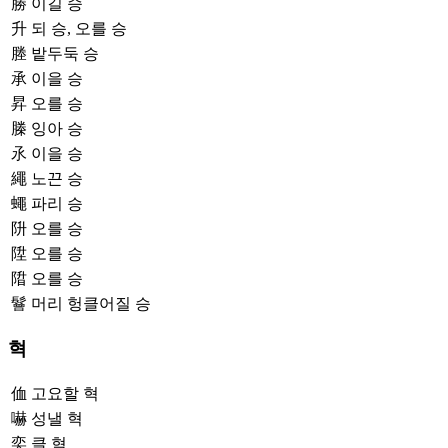
勝
이길 승
升
되 승, 오를 승
塍
밭두둑 승
承
이을 승
昇
오를 승
榺
잉아 승
氶
이을 승
繩
노끈 승
蠅
파리 승
阩
오를 승
陞
오를 승
陹
오를 승
鬙
머리 헝클어질 승
혁
侐
고요할 혁
嚇
성낼 혁
奕
클 혁