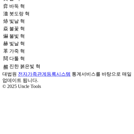
弈
바둑 혁
洫
봇도랑 혁
焃
빛날 혁
焱
불꽃 혁
爀
불빛 혁
赫
빛날 혁
革
가죽 혁
鬩
다툴 혁
진한 붉은빛 혁
𧹽
대법원
전자가족관계등록시스템
통계서비스를 바탕으로 매일
업데이트 됩니다.
© 2025 Uncle Tools