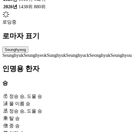
2026
년
1438위
880위
로딩중
로마자 표기
Seunghyeog
Seunghyuk
Seunghyeok
Sunghyuk
Seunghyuck
Seonghyuk
Seunghyou
인명용 한자
승
㞼
정승 승, 도울 승
㴍
물 이름 승
丞
정승 승, 도울 승
乘
탈 승
僧
중 승