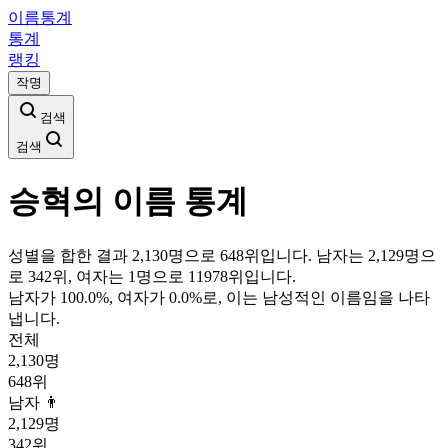
이름통계
통계
랭킹
작명
검색
검색
승혁
의 이름 통계
성별을 합한 결과 2,130명으로 648위입니다. 남자는 2,129명으
로 342위, 여자는 1명으로 11978위입니다.
남자가
100.0
%, 여자가
0.0
%로, 이는
남성
적인 이름임을 나타
냅니다.
전체
2,130
명
648
위
남자 👨
2,129
명
342
위