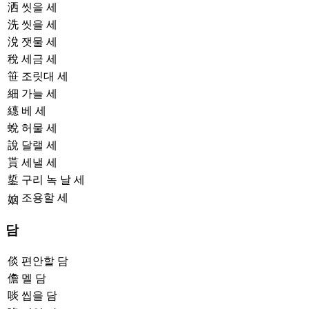
洒
씻을 세
洗
씻을 세
涗
잿물 세
稅
세금 세
笹
조릿대 세
細
가늘 세
繐
베 세
蛻
허물 세
說
달랠 세
貰
세낼 세
銴
구리 녹 날 세
조용할 세
𡜧
담
倓
편안할 담
儋
멜 담
啖
씹을 담