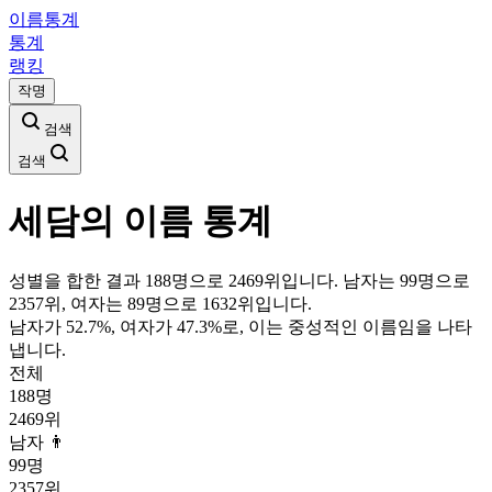
이름통계
통계
랭킹
작명
검색
검색
세담
의 이름 통계
성별을 합한 결과 188명으로 2469위입니다. 남자는 99명으로
2357위, 여자는 89명으로 1632위입니다.
남자가
52.7
%, 여자가
47.3
%로, 이는
중성
적인 이름임을 나타
냅니다.
전체
188
명
2469
위
남자 👨
99
명
2357
위