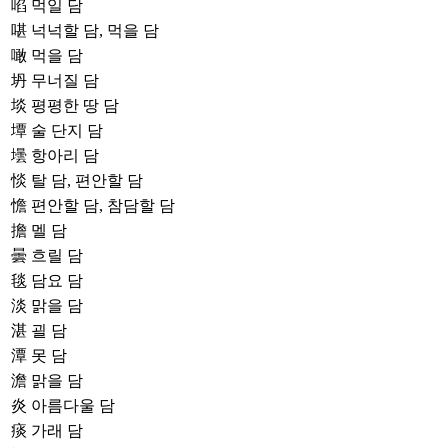
啗
먹일 담
啿
넉넉할 담, 먹을 담
噉
먹을 담
坍
무너질 담
埮
평평한 땅 담
墰
술 단지 담
壜
항아리 담
惔
탈 담, 편안할 담
憺
편안할 담, 참담할 담
擔
멜 담
曇
흐릴 담
毯
담요 담
淡
맑을 담
湛
괼 담
潭
못 담
澹
맑을 담
炎
아름다울 담
痰
가래 담