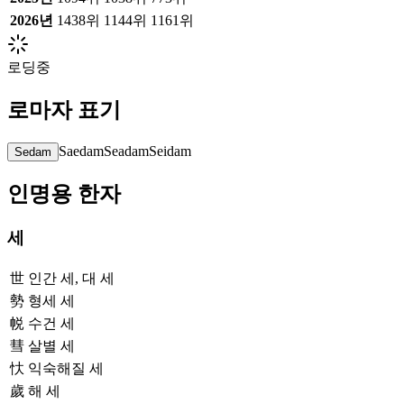
2026
년
1438위
1144위
1161위
로딩중
로마자 표기
Saedam
Seadam
Seidam
Sedam
인명용 한자
세
世
인간 세, 대 세
勢
형세 세
帨
수건 세
彗
살별 세
忕
익숙해질 세
歲
해 세