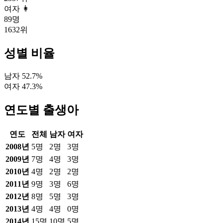
여자 👩
89
명
1632
위
성별 비율
남자
52.7
%
여자
47.3
%
연도별 출생아
연도
전체
남자
여자
2008
년
5
명
2
명
3
명
2009
년
7
명
4
명
3
명
2010
년
4
명
2
명
2
명
2011
년
9
명
3
명
6
명
2012
년
8
명
5
명
3
명
2013
년
4
명
4
명
0
명
2014
년
15
명
10
명
5
명