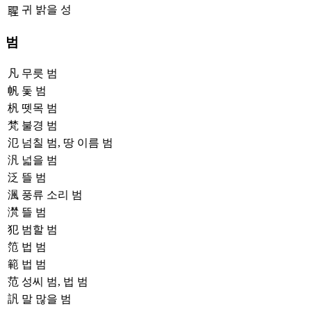
귀 밝을 성
𦖤
범
凡
무릇 범
帆
돛 범
杋
뗏목 범
梵
불경 범
氾
넘칠 범, 땅 이름 범
汎
넓을 범
泛
뜰 범
渢
풍류 소리 범
滼
뜰 범
犯
범할 범
笵
법 범
範
법 범
范
성씨 범, 법 범
訉
말 많을 범