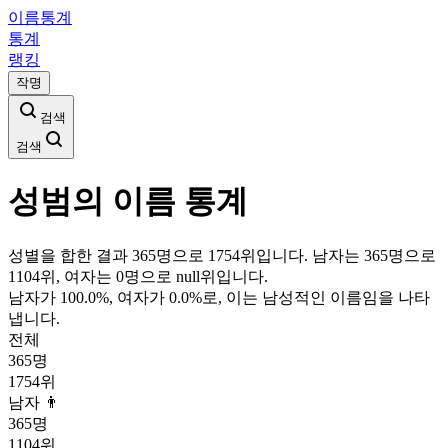
이름통계
통계
랭킹
작명
검색
검색
성범
의 이름 통계
성별을 합한 결과 365명으로 1754위입니다. 남자는 365명으로
1104위, 여자는 0명으로 null위입니다.
남자가
100.0
%, 여자가
0.0
%로, 이는
남성
적인 이름임을 나타
냅니다.
전체
365
명
1754
위
남자 👨
365
명
1104
위