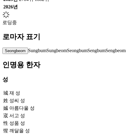
2026
년
로딩중
로마자 표기
Sungbum
Sungbeom
Seongbum
Sengbum
Sengbeom
Seongbeom
인명용 한자
성
城
재 성
姓
성씨 성
娍
아름다울 성
宬
서고 성
性
성품 성
惺
깨달을 성