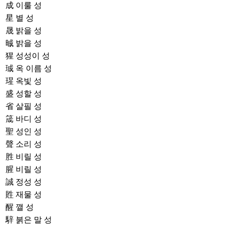
成
이룰 성
星
별 성
晟
밝을 성
晠
밝을 성
猩
성성이 성
珹
옥 이름 성
瑆
옥빛 성
盛
성할 성
省
살필 성
筬
바디 성
聖
성인 성
聲
소리 성
胜
비릴 성
腥
비릴 성
誠
정성 성
貹
재물 성
醒
깰 성
騂
붉은 말 성