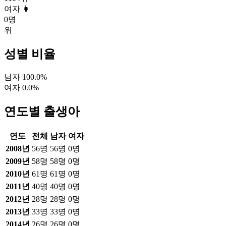
여자 👩
0
명
위
성별 비율
남자
100.0
%
여자
0.0
%
연도별 출생아
연도
전체
남자
여자
2008
년
56
명
56
명
0
명
2009
년
58
명
58
명
0
명
2010
년
61
명
61
명
0
명
2011
년
40
명
40
명
0
명
2012
년
28
명
28
명
0
명
2013
년
33
명
33
명
0
명
2014
년
26
명
26
명
0
명