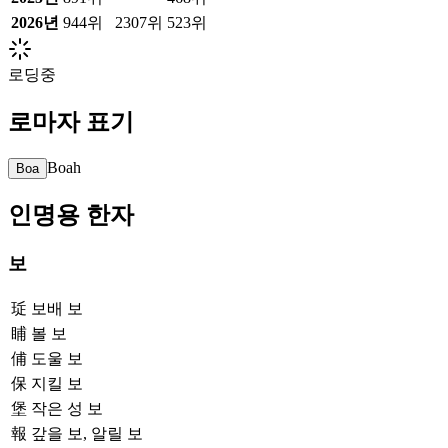
2026
년
944위
2307위
523위
로딩중
로마자 표기
Boah
Boa
인명용 한자
보
㻄
보배 보
䀯
볼 보
俌
도울 보
保
지킬 보
堡
작은 성 보
報
갚을 보, 알릴 보