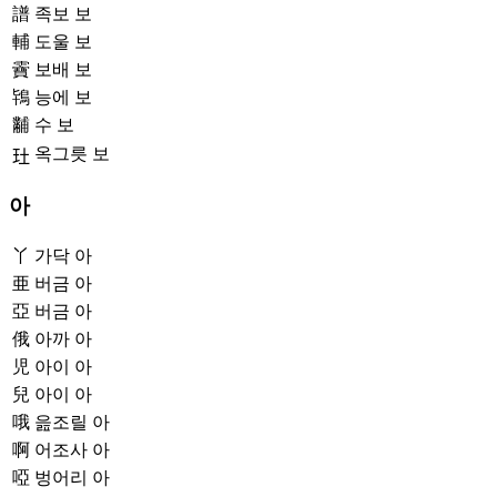
譜
족보 보
輔
도울 보
靌
보배 보
鴇
능에 보
黼
수 보
옥그릇 보
𤣰
아
丫
가닥 아
亜
버금 아
亞
버금 아
俄
아까 아
児
아이 아
兒
아이 아
哦
읊조릴 아
啊
어조사 아
啞
벙어리 아