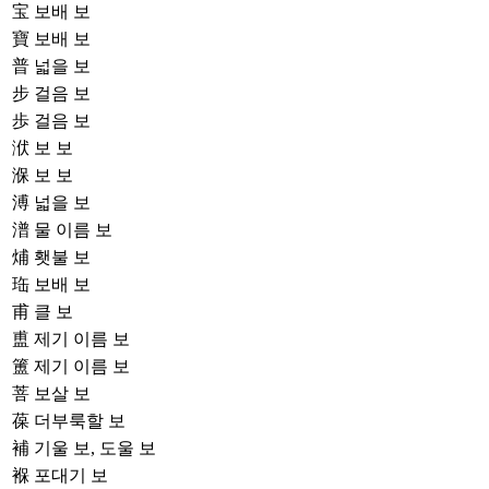
宝
보배 보
寶
보배 보
普
넓을 보
步
걸음 보
歩
걸음 보
洑
보 보
湺
보 보
溥
넓을 보
潽
물 이름 보
烳
횃불 보
珤
보배 보
甫
클 보
盙
제기 이름 보
簠
제기 이름 보
菩
보살 보
葆
더부룩할 보
補
기울 보, 도울 보
褓
포대기 보