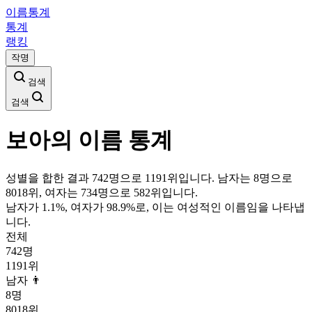
이름통계
통계
랭킹
작명
검색
검색
보아
의 이름 통계
성별을 합한 결과 742명으로 1191위입니다. 남자는 8명으로
8018위, 여자는 734명으로 582위입니다.
남자가
1.1
%, 여자가
98.9
%로, 이는
여성
적인 이름임을 나타냅
니다.
전체
742
명
1191
위
남자 👨
8
명
8018
위