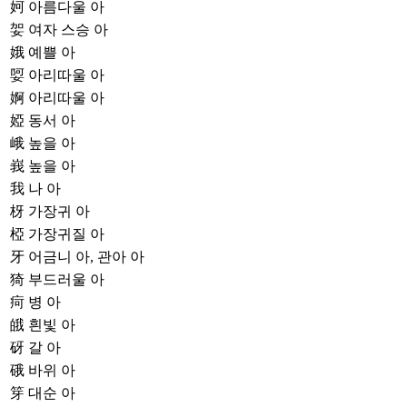
妸
아름다울 아
妿
여자 스승 아
娥
예쁠 아
娿
아리따울 아
婀
아리따울 아
婭
동서 아
峨
높을 아
峩
높을 아
我
나 아
枒
가장귀 아
椏
가장귀질 아
牙
어금니 아, 관아 아
猗
부드러울 아
疴
병 아
皒
흰빛 아
砑
갈 아
硪
바위 아
笌
대순 아