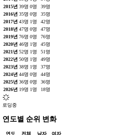
2015
년
39
명
0
명
39
명
2016
년
35
명
0
명
35
명
2017
년
43
명
1
명
42
명
2018
년
47
명
0
명
47
명
2019
년
76
명
0
명
76
명
2020
년
46
명
1
명
45
명
2021
년
52
명
1
명
51
명
2022
년
50
명
1
명
49
명
2023
년
38
명
1
명
37
명
2024
년
44
명
0
명
44
명
2025
년
36
명
0
명
36
명
2026
년
19
명
1
명
18
명
로딩중
연도별 순위 변화
연도
전체
남자
여자