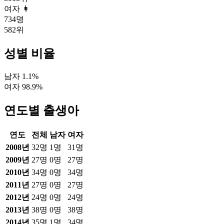
여자 👩
734
명
582
위
성별 비율
남자
1.1
%
여자
98.9
%
연도별 출생아
연도
전체
남자
여자
2008
년
32
명
1
명
31
명
2009
년
27
명
0
명
27
명
2010
년
34
명
0
명
34
명
2011
년
27
명
0
명
27
명
2012
년
24
명
0
명
24
명
2013
년
38
명
0
명
38
명
2014
년
35
명
1
명
34
명