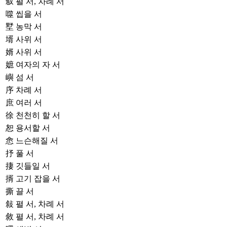
叙
펼 서, 차례 서
噬
씹을 서
墅
농막 서
壻
사위 서
婿
사위 서
嫬
여자의 자 서
嶼
섬 서
序
차례 서
庶
여러 서
徐
천천히 할 서
恕
용서할 서
悆
느슨해질 서
抒
풀 서
捿
깃들일 서
揟
고기 잡을 서
撕
끌 서
敍
펼 서, 차례 서
敘
펼 서, 차례 서