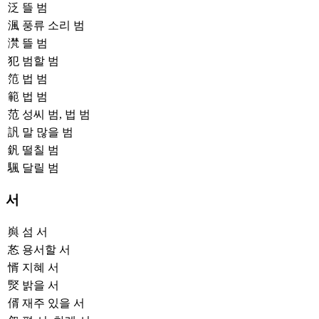
泛
뜰 범
渢
풍류 소리 범
滼
뜰 범
犯
범할 범
笵
법 범
範
법 범
范
성씨 범, 법 범
訉
말 많을 범
釩
떨칠 범
颿
달릴 범
서
㠘
섬 서
㣽
용서할 서
㥠
지혜 서
㷂
밝을 서
偦
재주 있을 서