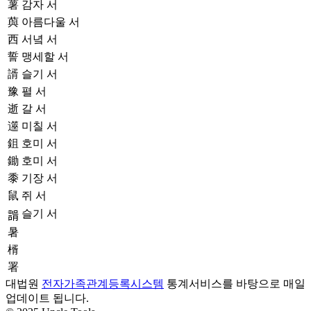
薯
감자 서
藇
아름다울 서
西
서녘 서
誓
맹세할 서
諝
슬기 서
豫
펼 서
逝
갈 서
遾
미칠 서
鉏
호미 서
鋤
호미 서
黍
기장 서
鼠
쥐 서
슬기 서
𧩑
暑
楈
署
대법원
전자가족관계등록시스템
통계서비스를 바탕으로 매일
업데이트 됩니다.