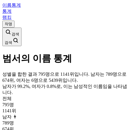
이름통계
통계
랭킹
작명
검색
검색
범서
의 이름 통계
성별을 합한 결과 795명으로 1141위입니다. 남자는 789명으로
674위, 여자는 6명으로 5439위입니다.
남자가
99.2
%, 여자가
0.8
%로, 이는
남성
적인 이름임을 나타냅
니다.
전체
795
명
1141
위
남자 👨
789
명
674
위