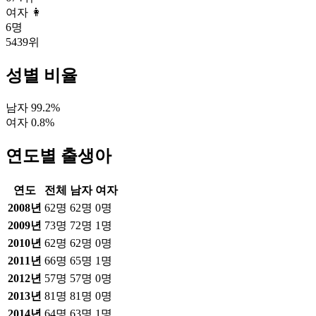
여자 👩
6
명
5439
위
성별 비율
남자
99.2
%
여자
0.8
%
연도별 출생아
연도
전체
남자
여자
2008
년
62
명
62
명
0
명
2009
년
73
명
72
명
1
명
2010
년
62
명
62
명
0
명
2011
년
66
명
65
명
1
명
2012
년
57
명
57
명
0
명
2013
년
81
명
81
명
0
명
2014
년
64
명
63
명
1
명