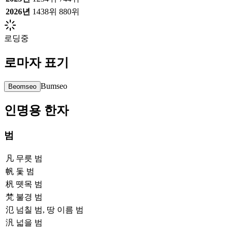
2026
년
1438위
880위
로딩중
로마자 표기
Bumseo
Beomseo
인명용 한자
범
凡
무릇 범
帆
돛 범
杋
뗏목 범
梵
불경 범
氾
넘칠 범, 땅 이름 범
汎
넓을 범