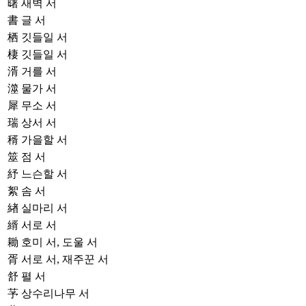
曙
새벽 서
書
글 서
栖
깃들일 서
棲
깃들일 서
湑
거를 서
澨
물가 서
犀
무소 서
瑞
상서 서
稰
가을할 서
筮
점 서
紓
느슨할 서
絮
솜 서
緖
실마리 서
縃
서로 서
耡
호미 서, 도울 서
胥
서로 서, 재주꾼 서
舒
펼 서
芧
상수리나무 서