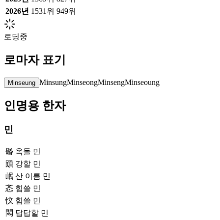
2026
년
1531위
949위
로딩중
로마자 표기
Minsung
Minseong
Minseng
Minseoung
Minseung
인명용 한자
민
䃉
옥돌 민
䪸
강할 민
岷
산 이름 민
忞
힘쓸 민
忟
힘쓸 민
悶
답답할 민