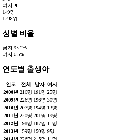
여자 👩
149
명
1298
위
성별 비율
남자
93.5
%
여자
6.5
%
연도별 출생아
연도
전체
남자
여자
2008
년
216
명
191
명
25
명
2009
년
226
명
196
명
30
명
2010
년
207
명
194
명
13
명
2011
년
220
명
201
명
19
명
2012
년
198
명
187
명
11
명
2013
년
159
명
150
명
9
명
2014
년
226
명
215
명
11
명