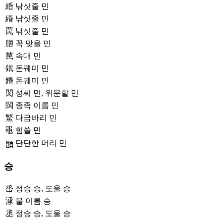
緍
낚싯줄 민
緡
낚싯줄 민
罠
낚싯줄 민
脗
꼭 맞을 민
苠
속대 민
鈱
돈꿰미 민
鍲
돈꿰미 민
閔
성씨 민, 위문할 민
閩
종족 이름 민
鰵
다금바리 민
黽
힘쓸 민
단단한 머리 민
𩔉
승
㞼
정승 승, 도울 승
㴍
물 이름 승
丞
정승 승, 도울 승