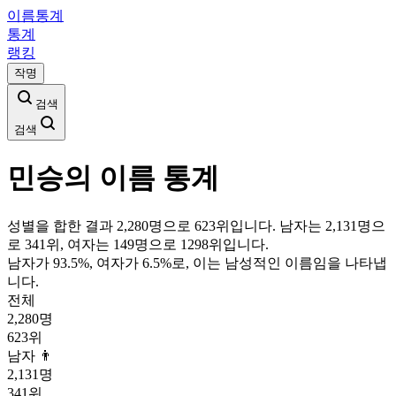
이름통계
통계
랭킹
작명
검색
검색
민승
의 이름 통계
성별을 합한 결과 2,280명으로 623위입니다. 남자는 2,131명으
로 341위, 여자는 149명으로 1298위입니다.
남자가
93.5
%, 여자가
6.5
%로, 이는
남성
적인 이름임을 나타냅
니다.
전체
2,280
명
623
위
남자 👨
2,131
명
341
위