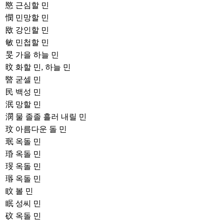
愍
근심할 민
憫
민망할 민
敃
강인할 민
敏
민첩할 민
旻
가을 하늘 민
旼
화할 민, 하늘 민
暋
굳셀 민
民
백성 민
泯
망할 민
潣
물 졸졸 흘러 내릴 민
玟
아름다운 돌 민
珉
옥돌 민
琘
옥돌 민
琝
옥돌 민
瑉
옥돌 민
盿
볼 민
眠
성씨 민
砇
옥돌 민