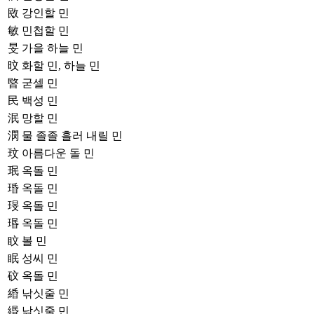
敃
강인할 민
敏
민첩할 민
旻
가을 하늘 민
旼
화할 민, 하늘 민
暋
굳셀 민
民
백성 민
泯
망할 민
潣
물 졸졸 흘러 내릴 민
玟
아름다운 돌 민
珉
옥돌 민
琘
옥돌 민
琝
옥돌 민
瑉
옥돌 민
盿
볼 민
眠
성씨 민
砇
옥돌 민
緍
낚싯줄 민
緡
낚싯줄 민