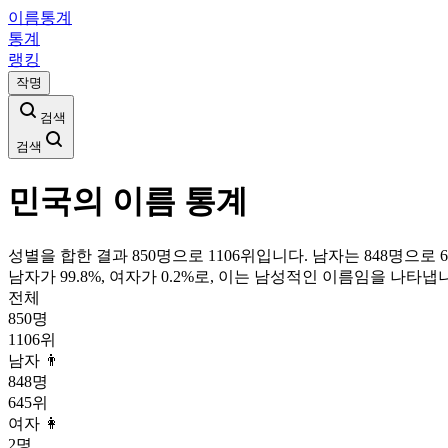
이름통계
통계
랭킹
작명
검색
검색
민국
의 이름 통계
성별을 합한 결과 850명으로 1106위입니다. 남자는 848명으로 6
남자가
99.8
%, 여자가
0.2
%로, 이는
남성
적인 이름임을 나타냅니
전체
850
명
1106
위
남자 👨
848
명
645
위
여자 👩
2
명