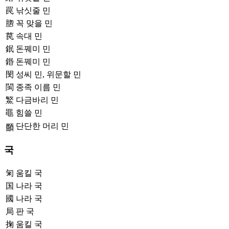
罠
낚싯줄 민
脗
꼭 맞을 민
苠
속대 민
鈱
돈꿰미 민
鍲
돈꿰미 민
閔
성씨 민, 위문할 민
閩
종족 이름 민
鰵
다금바리 민
黽
힘쓸 민
단단한 머리 민
𩔉
국
匊
움킬 국
国
나라 국
國
나라 국
局
판 국
掬
움킬 국