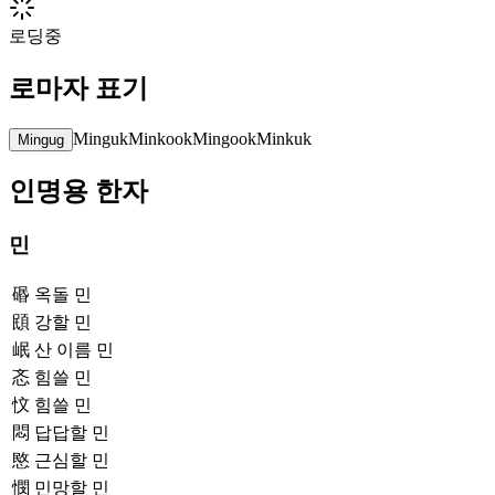
로딩중
로마자 표기
Minguk
Minkook
Mingook
Minkuk
Mingug
인명용 한자
민
䃉
옥돌 민
䪸
강할 민
岷
산 이름 민
忞
힘쓸 민
忟
힘쓸 민
悶
답답할 민
愍
근심할 민
憫
민망할 민