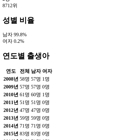
8712
위
성별 비율
남자
99.8
%
여자
0.2
%
연도별 출생아
연도
전체
남자
여자
2008
년
58
명
57
명
1
명
2009
년
57
명
57
명
0
명
2010
년
61
명
60
명
1
명
2011
년
51
명
51
명
0
명
2012
년
47
명
47
명
0
명
2013
년
59
명
59
명
0
명
2014
년
71
명
71
명
0
명
2015
년
83
명
83
명
0
명