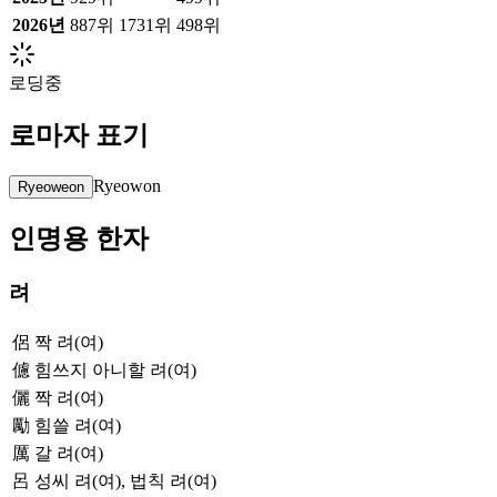
2026
년
887위
1731위
498위
로딩중
로마자 표기
Ryeowon
Ryeoweon
인명용 한자
려
侶
짝 려(여)
儢
힘쓰지 아니할 려(여)
儷
짝 려(여)
勵
힘쓸 려(여)
厲
갈 려(여)
呂
성씨 려(여), 법칙 려(여)