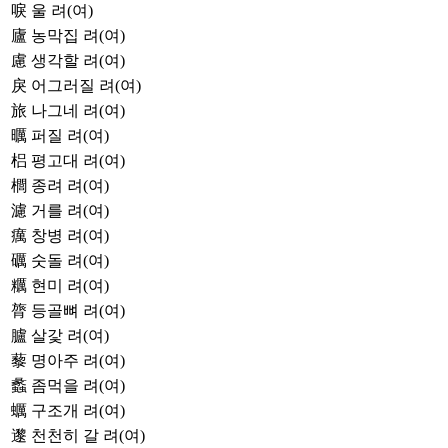
唳
울 려(여)
廬
농막집 려(여)
慮
생각할 려(여)
戾
어그러질 려(여)
旅
나그네 려(여)
曞
퍼질 려(여)
梠
평고대 려(여)
櫚
종려 려(여)
濾
거를 려(여)
癘
창병 려(여)
礪
숫돌 려(여)
糲
현미 려(여)
膂
등골뼈 려(여)
臚
살갗 려(여)
藜
명아주 려(여)
蠡
좀먹을 려(여)
蠣
구조개 려(여)
邌
천천히 갈 려(여)