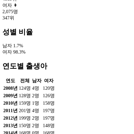
여자 👩
2,075
명
347
위
성별 비율
남자
1.7
%
여자
98.3
%
연도별 출생아
연도
전체
남자
여자
2008
년
124
명
4
명
120
명
2009
년
128
명
2
명
126
명
2010
년
159
명
1
명
158
명
2011
년
201
명
4
명
197
명
2012
년
199
명
2
명
197
명
2013
년
150
명
2
명
148
명
2014
년
168
명
0
명
168
명