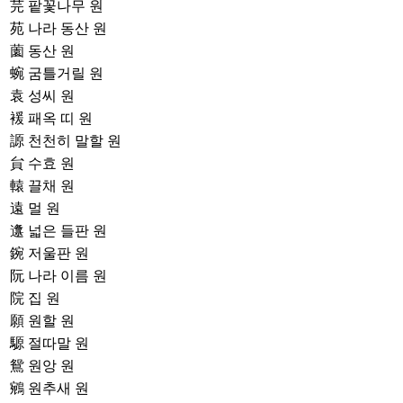
芫
팥꽃나무 원
苑
나라 동산 원
薗
동산 원
蜿
굼틀거릴 원
袁
성씨 원
褑
패옥 띠 원
謜
천천히 말할 원
貟
수효 원
轅
끌채 원
遠
멀 원
邍
넓은 들판 원
鋺
저울판 원
阮
나라 이름 원
院
집 원
願
원할 원
騵
절따말 원
鴛
원앙 원
鵷
원추새 원