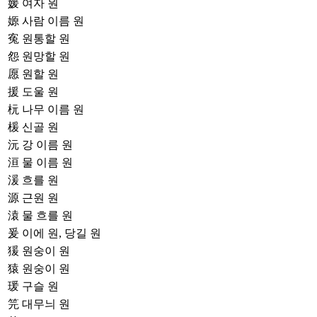
媛
여자 원
嫄
사람 이름 원
寃
원통할 원
怨
원망할 원
愿
원할 원
援
도울 원
杬
나무 이름 원
楥
신골 원
沅
강 이름 원
洹
물 이름 원
湲
흐를 원
源
근원 원
溒
물 흐를 원
爰
이에 원, 당길 원
猨
원숭이 원
猿
원숭이 원
瑗
구슬 원
笎
대무늬 원