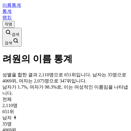
이름통계
통계
랭킹
작명
검색
검색
려원
의 이름 통계
성별을 합한 결과 2,110명으로 651위입니다. 남자는 35명으로
4069위, 여자는 2,075명으로 347위입니다.
남자가
1.7
%, 여자가
98.3
%로, 이는
여성
적인 이름임을 나타냅
니다.
전체
2,110
명
651
위
남자 👨
35
명
4069
위