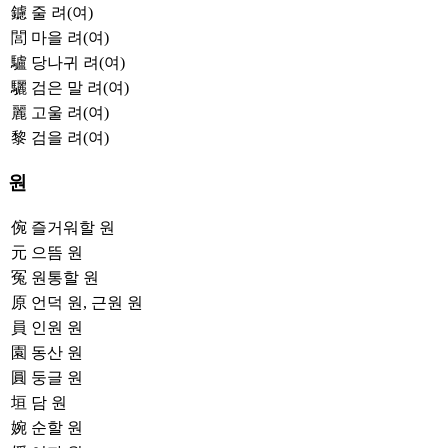
鑢
줄 려(여)
閭
마을 려(여)
驢
당나귀 려(여)
驪
검은 말 려(여)
麗
고울 려(여)
黎
검을 려(여)
원
倇
즐거워할 원
元
으뜸 원
冤
원통할 원
原
언덕 원, 근원 원
員
인원 원
園
동산 원
圓
둥글 원
垣
담 원
婉
순할 원