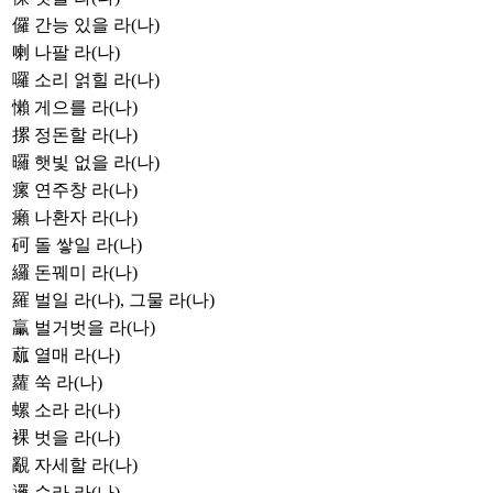
儸
간능 있을 라(나)
喇
나팔 라(나)
囉
소리 얽힐 라(나)
懶
게으를 라(나)
摞
정돈할 라(나)
曪
햇빛 없을 라(나)
瘰
연주창 라(나)
癩
나환자 라(나)
砢
돌 쌓일 라(나)
纙
돈꿰미 라(나)
羅
벌일 라(나), 그물 라(나)
臝
벌거벗을 라(나)
蓏
열매 라(나)
蘿
쑥 라(나)
螺
소라 라(나)
裸
벗을 라(나)
覶
자세할 라(나)
邏
순라 라(나)