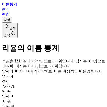
이름통계
통계
랭킹
작명
검색
검색
라율
의 이름 통계
성별을 합한 결과 2,272명으로 625위입니다. 남자는 370명으로
1092위, 여자는 1,902명으로 366위입니다.
남자가
16.3
%, 여자가
83.7
%로, 이는
여성
적인 이름임을 나타
냅니다.
전체
2,272
명
625위
남자 👨
370
명
1,092위