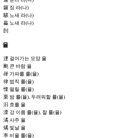
鑼
징 라(나)
騾
노새 라(나)
驘
노새 라(나)
剆
율
䢖
걸어가는 모양 율
䫻
큰 바람 율
嵂
가파를 률(율)
律
법칙 률(율)
慄
떨릴 률(율)
栗
밤 률(율), 두려워할 률(율)
汩
흐를 율
溧
강 이름 률(율), 찰 률(율)
潏
사주 율
燏
빛날 율
率
비율 률(율)