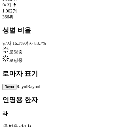
여자 👩
1,902
명
366위
성별 비율
남자
16.3
%
여자
83.7
%
로딩중
로딩중
로마자 표기
Rayul
Rayool
Rayur
인명용 한자
라
倮
벗을 라(나)