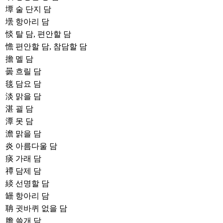
墰
술 단지 담
壜
항아리 담
惔
탈 담, 편안할 담
憺
편안할 담, 참담할 담
擔
멜 담
曇
흐릴 담
毯
담요 담
淡
맑을 담
湛
괼 담
潭
못 담
澹
맑을 담
炎
아름다울 담
痰
가래 담
禫
담제 담
緂
선명할 담
罎
항아리 담
聃
귓바퀴 없을 담
膽
쓸개 담