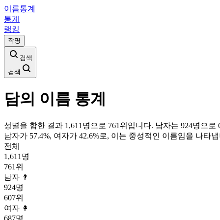
이름통계
통계
랭킹
작명
검색
검색
담
의 이름 통계
성별을 합한 결과 1,611명으로 761위입니다. 남자는 924명으로 6
남자가
57.4
%, 여자가
42.6
%로, 이는
중성
적인 이름임을 나타냅
전체
1,611
명
761
위
남자 👨
924
명
607
위
여자 👩
687
명