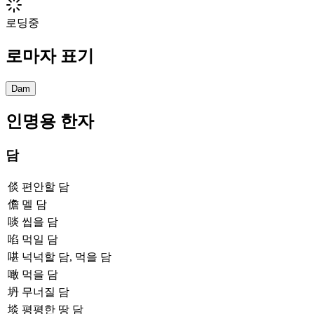
로딩중
로마자 표기
Dam
인명용 한자
담
倓
편안할 담
儋
멜 담
啖
씹을 담
啗
먹일 담
啿
넉넉할 담, 먹을 담
噉
먹을 담
坍
무너질 담
埮
평평한 땅 담