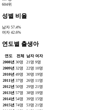
604
위
성별 비율
남자
57.4
%
여자
42.6
%
연도별 출생아
연도
전체
남자
여자
2008
년
30
명
21
명
9
명
2009
년
32
명
22
명
10
명
2010
년
49
명
30
명
19
명
2011
년
37
명
26
명
11
명
2012
년
50
명
29
명
21
명
2013
년
57
명
38
명
19
명
2014
년
54
명
39
명
15
명
2015
년
74
명
53
명
21
명