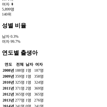
여자 👩
5,899
명
140
위
성별 비율
남자
0.3
%
여자
99.7
%
연도별 출생아
연도
전체
남자
여자
2008
년
188
명
1
명
187
명
2009
년
359
명
1
명
358
명
2010
년
325
명
1
명
324
명
2011
년
371
명
2
명
369
명
2012
년
365
명
0
명
365
명
2013
년
277
명
1
명
276
명
2014
년
241
명
0
명
241
명