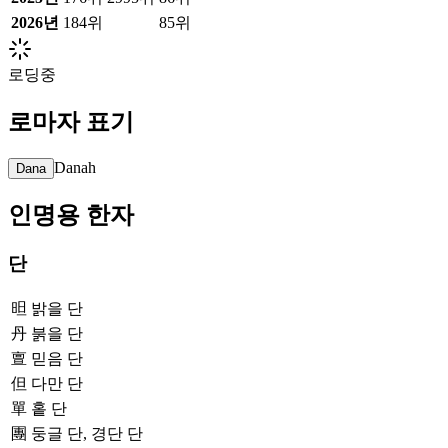
2026
년
184위
85위
로딩중
로마자 표기
Danah
Dana
인명용 한자
단
㫜
밝을 단
丹
붉을 단
亶
믿음 단
但
다만 단
單
홑 단
團
둥글 단, 경단 단