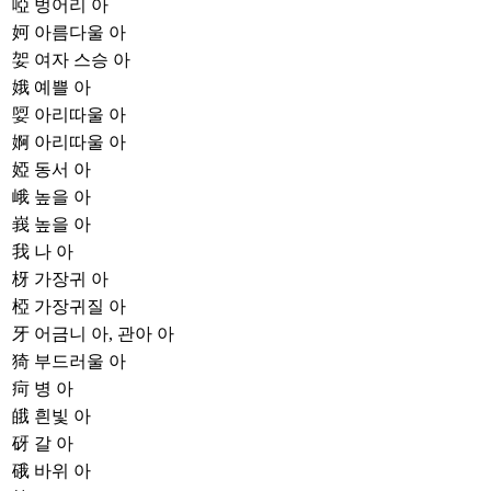
啞
벙어리 아
妸
아름다울 아
妿
여자 스승 아
娥
예쁠 아
娿
아리따울 아
婀
아리따울 아
婭
동서 아
峨
높을 아
峩
높을 아
我
나 아
枒
가장귀 아
椏
가장귀질 아
牙
어금니 아, 관아 아
猗
부드러울 아
疴
병 아
皒
흰빛 아
砑
갈 아
硪
바위 아