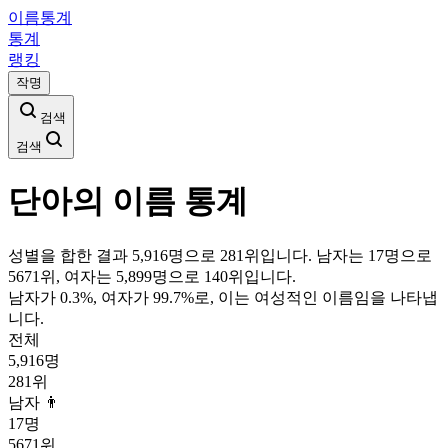
이름통계
통계
랭킹
작명
검색
검색
단아
의 이름 통계
성별을 합한 결과 5,916명으로 281위입니다. 남자는 17명으로
5671위, 여자는 5,899명으로 140위입니다.
남자가
0.3
%, 여자가
99.7
%로, 이는
여성
적인 이름임을 나타냅
니다.
전체
5,916
명
281
위
남자 👨
17
명
5671
위