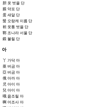
胆
옷 벗을 단
腶
약포 단
蛋
새알 단
蜑
오랑캐 이름 단
袒
웃통 벗을 단
鄲
조나라 서울 단
鍛
불릴 단
아
丫
가닥 아
亜
버금 아
亞
버금 아
俄
아까 아
児
아이 아
兒
아이 아
哦
읊조릴 아
啊
어조사 아