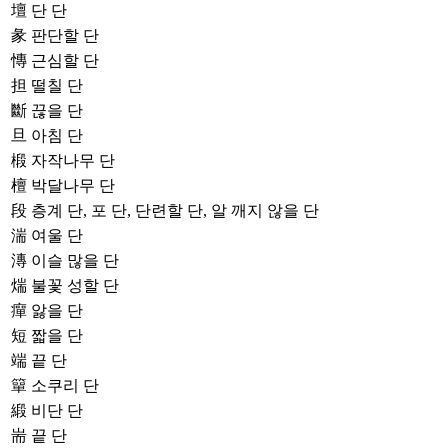
壇
단 단
彖
판단할 단
慱
근심할 단
担
떨칠 단
斷
끊을 단
旦
아침 단
椴
자작나무 단
檀
박달나무 단
段
층계 단, 포 단, 단련할 단, 알 깨지 않을 단
湍
여울 단
漙
이슬 많을 단
煓
불꽃 성할 단
癉
앓을 단
短
짧을 단
端
끝 단
簞
소쿠리 단
緞
비단 단
耑
끝 단