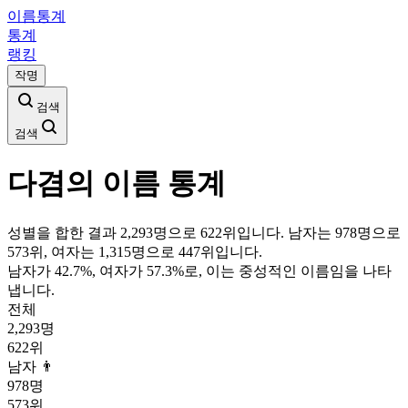
이름통계
통계
랭킹
작명
검색
검색
다겸
의 이름 통계
성별을 합한 결과 2,293명으로 622위입니다. 남자는 978명으로
573위, 여자는 1,315명으로 447위입니다.
남자가
42.7
%, 여자가
57.3
%로, 이는
중성
적인 이름임을 나타
냅니다.
전체
2,293
명
622
위
남자 👨
978
명
573
위