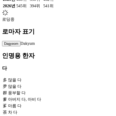
2026
년
545위
394위
541위
로딩중
로마자 표기
Dakyum
Dagyeom
인명용 한자
다
多
많을 다
夛
많을 다
奲
풍부할 다
爹
아버지 다, 아비 다
茤
마름 다
茶
차 다