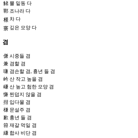
觰
뿔 밑동 다
鄲
조나라 다
차 다
𣘻
깊은 모양 다
𥥸
겸
傔
시중들 겸
兼
겸할 겸
嗛
겸손할 겸, 흉년 들 겸
岒
산 작고 높을 겸
嵰
산 높고 험한 모양 겸
慊
찐덥지 않을 겸
拑
입다물 겸
槏
문설주 겸
歉
흉년 들 겸
箝
재갈 먹일 겸
縑
합사 비단 겸