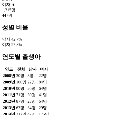
여자 👩
1,315
명
447
위
성별 비율
남자
42.7
%
여자
57.3
%
연도별 출생아
연도
전체
남자
여자
2008
년
30
명
8
명
22
명
2009
년
106
명
22
명
84
명
2010
년
90
명
26
명
64
명
2011
년
71
명
30
명
41
명
2012
년
87
명
23
명
64
명
2013
년
63
명
34
명
29
명
2014
년
217
명
42
명
175
명