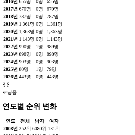
2016
년
655
명
0
명
655
명
2017
년
670
명
0
명
670
명
2018
년
787
명
0
명
787
명
2019
년
1,361
명
0
명
1,361
명
2020
년
1,363
명
0
명
1,363
명
2021
년
1,143
명
0
명
1,143
명
2022
년
990
명
1
명
989
명
2023
년
898
명
0
명
898
명
2024
년
903
명
0
명
903
명
2025
년
80
명
1
명
79
명
2026
년
443
명
0
명
443
명
로딩중
연도별 순위 변화
연도
전체
남자
여자
2008
년
252위
6080위
131위