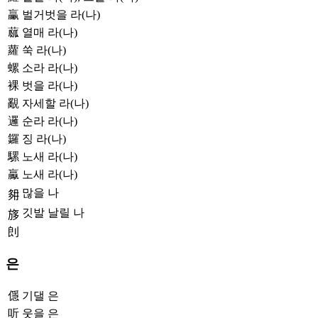
臝
벌거벗을 라(나)
蓏
열매 라(나)
蘿
쑥 라(나)
螺
소라 라(나)
裸
벗을 라(나)
覶
자세할 라(나)
邏
순라 라(나)
鑼
징 라(나)
騾
노새 라(나)
驘
노새 라(나)
많을 나
𡖔
깃발 날릴 나
𣃽
剆
은
㒚
기댈 은
听
웃을 은