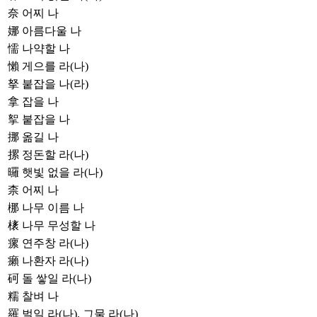
奈
어찌 나
娜
아름다울 나
懦
나약할 나
懶
게으를 라(나)
拏
붙잡을 나(라)
拿
잡을 나
挐
붙잡을 나
挪
옮길 나
摞
정돈할 라(나)
曪
햇빛 없을 라(나)
柰
어찌 나
梛
나무 이름 나
橠
나무 무성할 나
瘰
연주창 라(나)
癩
나환자 라(나)
砢
돌 쌓일 라(나)
糯
찰벼 나
羅
벌일 라(나), 그물 라(나)