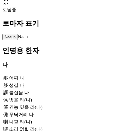
로딩중
로마자 표기
Naen
Naeun
인명용 한자
나
那
어찌 나
䏧
성길 나
䛔
붙잡을 나
倮
벗을 라(나)
儸
간능 있을 라(나)
儺
푸닥거리 나
喇
나팔 라(나)
囉
소리 얽힐 라(나)