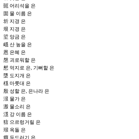
嚚
어리석을 은
圁
물 이름 은
圻
지경 은
垠
지경 은
垽
앙금 은
嶾
산 높을 은
恩
은혜 은
慇
괴로워할 은
憖
억지로 은, 기뻐할 은
檃
도지개 은
檼
마룻대 은
殷
성할 은, 은나라 은
泿
물가 은
溵
물소리 은
濦
강 이름 은
狺
으르렁거릴 은
珢
옥돌 은
癮
두드러기 은