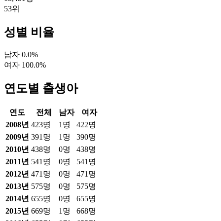
53
위
성별 비율
남자
0.0
%
여자
100.0
%
연도별 출생아
연도
전체
남자
여자
2008
년
423
명
1
명
422
명
2009
년
391
명
1
명
390
명
2010
년
438
명
0
명
438
명
2011
년
541
명
0
명
541
명
2012
년
471
명
0
명
471
명
2013
년
575
명
0
명
575
명
2014
년
655
명
0
명
655
명
2015
년
669
명
1
명
668
명