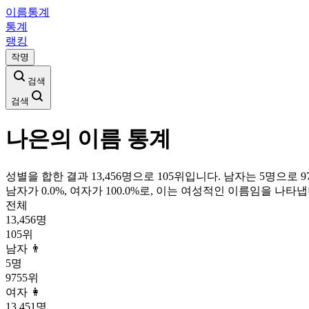
이름통계
통계
랭킹
작명
검색
검색
나은
의 이름 통계
성별을 합한 결과 13,456명으로 105위입니다. 남자는 5명으로 97
남자가
0.0
%, 여자가
100.0
%로, 이는
여성
적인 이름임을 나타냅
전체
13,456
명
105
위
남자 👨
5
명
9755
위
여자 👩
13,451
명