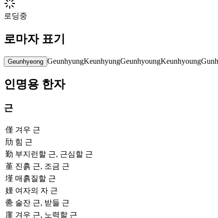
로딩중
로마자 표기
Geunhyung
Keunhyung
Geunhyoung
Keunhyoung
Gunh
Geunhyeong
인명용 한자
근
僅
겨우 근
劤
힘 근
勤
부지런할 근, 근심할 근
堇
진흙 근, 조금 근
墐
매흙질할 근
嫤
여자의 자 근
巹
술잔 근, 받들 근
廑
겨우 근, 노력할 근