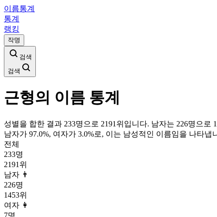
이름통계
통계
랭킹
작명
검색
검색
근형
의 이름 통계
성별을 합한 결과 233명으로 2191위입니다. 남자는 226명으로 1
남자가
97.0
%, 여자가
3.0
%로, 이는
남성
적인 이름임을 나타냅니
전체
233
명
2191
위
남자 👨
226
명
1453
위
여자 👩
7
명