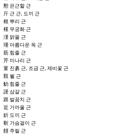
懃
은근할 근
斤
근 근, 도끼 근
根
뿌리 근
槿
무궁화 근
漌
맑을 근
瑾
아름다운 옥 근
筋
힘줄 근
芹
미나리 근
菫
진흙 근, 조금 근, 제비꽃 근
覲
뵐 근
觔
힘줄 근
謹
삼갈 근
跟
발꿈치 근
近
가까울 근
釿
도끼 근
靳
가슴걸이 근
饉
주릴 근