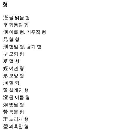
형
瀅
물 맑을 형
亨
형통할 형
侀
이룰 형, 거푸집 형
兄
형 형
刑
형벌 형, 탕기 형
型
모형 형
夐
멀 형
娙
여관 형
形
모양 형
泂
멀 형
滎
실개천 형
灐
물 이름 형
炯
빛날 형
熒
등불 형
珩
노리개 형
瑩
의혹할 형