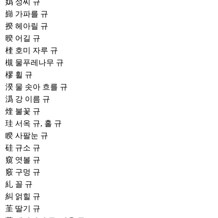
嬀
성씨 규
巋
가파를 규
揆
헤아릴 규
暌
어길 규
楏
호미 자루 규
槻
물푸레나무 규
樛
휠 규
湀
물 솟아 흐를 규
潙
강 이름 규
煃
불꽃 규
珪
서옥 규, 홀 규
睽
사팔눈 규
硅
규소 규
窺
엿볼 규
竅
구멍 규
糺
꼴 규
糾
얽힐 규
茥
딸기 규