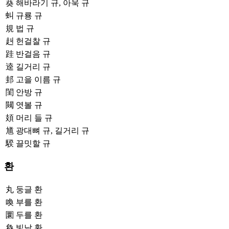
葵
해바라기 규, 아욱 규
虯
규룡 규
規
법 규
赳
헌걸찰 규
跬
반걸음 규
逵
길거리 규
邽
고을 이름 규
閨
안방 규
闚
엿볼 규
頍
머리 들 규
馗
광대뼈 규, 길거리 규
騤
끌밋할 규
환
丸
둥글 환
喚
부를 환
圜
두를 환
奐
빛날 환