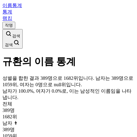
이름통계
통계
랭킹
작명
검색
검색
규환
의 이름 통계
성별을 합한 결과 389명으로 1682위입니다. 남자는 389명으로
1059위, 여자는 0명으로 null위입니다.
남자가
100.0
%, 여자가
0.0
%로, 이는
남성
적인 이름임을 나타
냅니다.
전체
389
명
1682
위
남자 👨
389
명
1059
위