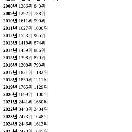
2008
년
1386위
843위
2009
년
1292위
788위
2010
년
1611위
999위
2011
년
1627위
1000위
2012
년
1553위
965위
2013
년
1418위
874위
2014
년
1459위
886위
2015
년
1398위
879위
2016
년
1308위
793위
2017
년
1821위
1182위
2018
년
1859위
1211위
2019
년
1765위
1129위
2020
년
1699위
1100위
2021
년
2441위
1650위
2022
년
3443위
2404위
2023
년
2473위
1648위
2024
년
2446위
1613위
2025
년
2473위
1645위