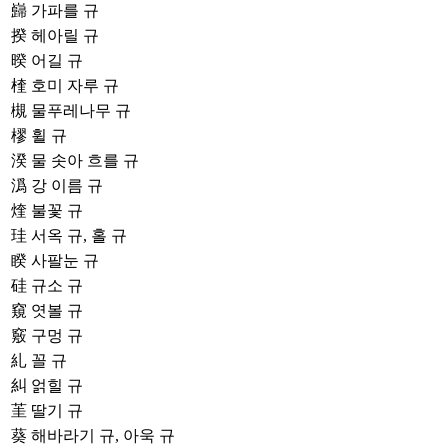
巋
가파를 규
揆
헤아릴 규
暌
어길 규
楏
호미 자루 규
槻
물푸레나무 규
樛
휠 규
湀
물 솟아 흐를 규
潙
강 이름 규
煃
불꽃 규
珪
서옥 규, 홀 규
睽
사팔눈 규
硅
규소 규
窺
엿볼 규
竅
구멍 규
糺
꼴 규
糾
얽힐 규
茥
딸기 규
葵
해바라기 규, 아욱 규