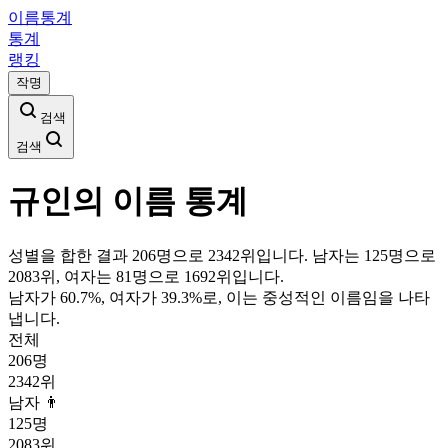
이름통계
통계
랭킹
작명
검색
검색
규인
의 이름 통계
성별을 합한 결과 206명으로 2342위입니다. 남자는 125명으로
2083위, 여자는 81명으로 1692위입니다.
남자가
60.7
%, 여자가
39.3
%로, 이는
중성
적인 이름임을 나타
냅니다.
전체
206
명
2342
위
남자 👨
125
명
2083
위