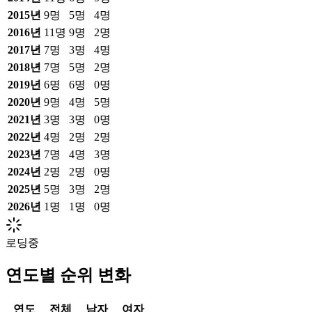
2015
년
9
명
5
명
4
명
2016
년
11
명
9
명
2
명
2017
년
7
명
3
명
4
명
2018
년
7
명
5
명
2
명
2019
년
6
명
6
명
0
명
2020
년
9
명
4
명
5
명
2021
년
3
명
3
명
0
명
2022
년
4
명
2
명
2
명
2023
년
7
명
4
명
3
명
2024
년
2
명
2
명
0
명
2025
년
5
명
3
명
2
명
2026
년
1
명
1
명
0
명
로딩중
연도별 순위 변화
연도
전체
남자
여자