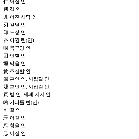
仁
어질 인
仞
길 인
儿
어진 사람 인
刃
칼날 인
印
도장 인
吝
아낄 린(인)
咽
목구멍 인
因
인할 인
堙
막을 인
夤
조심할 인
姻
혼인 인, 시집갈 인
婣
혼인 인, 시집갈 인
寅
범 인, 세째 지지 인
嶙
가파를 린(인)
引
끌 인
忈
어질 인
忍
참을 인
忎
어질 인