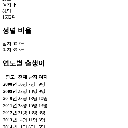
여자 👩
81
명
1692
위
성별 비율
남자
60.7
%
여자
39.3
%
연도별 출생아
연도
전체
남자
여자
2008
년
16
명
7
명
9
명
2009
년
22
명
13
명
9
명
2010
년
23
명
13
명
10
명
2011
년
28
명
15
명
13
명
2012
년
21
명
13
명
8
명
2013
년
14
명
11
명
3
명
2014
년
11
명
6
명
5
명