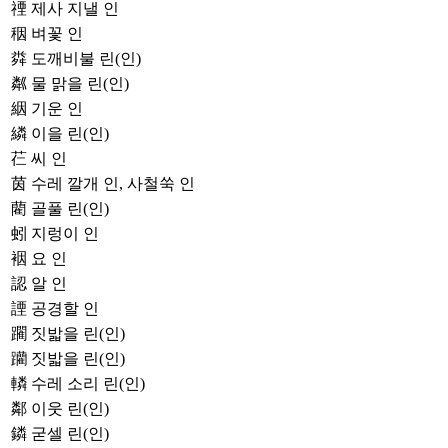
禋
제사 지낼 인
秵
벼꽃 인
粦
도깨비불 린(인)
粼
물 맑을 린(인)
絪
기운 인
繗
이을 린(인)
芢
씨 인
茵
수레 깔개 인, 사철쑥 인
藺
골풀 린(인)
蚓
지렁이 인
裀
요 인
認
알 인
諲
공경할 인
躙
짓밟을 린(인)
躪
짓밟을 린(인)
轔
수레 소리 린(인)
鄰
이웃 린(인)
鏻
굳셀 린(인)