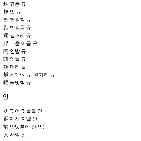
虯
규룡 규
規
법 규
赳
헌걸찰 규
跬
반걸음 규
逵
길거리 규
邽
고을 이름 규
閨
안방 규
闚
엿볼 규
頍
머리 들 규
馗
광대뼈 규, 길거리 규
騤
끌밋할 규
인
㲽
젖어 맞붙을 인
䄄
제사 지낼 인
䗲
반딧불이 린(인)
人
사람 인