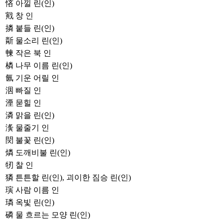
悋
아낄 린(인)
戭
창 인
撛
붙들 린(인)
斴
물소리 린(인)
朄
작은 북 인
橉
나무 이름 린(인)
氤
기운 어릴 인
洇
빠질 인
湮
묻힐 인
潾
맑을 린(인)
濥
물줄기 인
焛
불꽃 린(인)
燐
도깨비불 린(인)
牣
찰 인
獜
튼튼할 린(인), 괴이한 짐승 린(인)
璌
사람 이름 인
璘
옥빛 린(인)
磷
물 흐르는 모양 린(인)