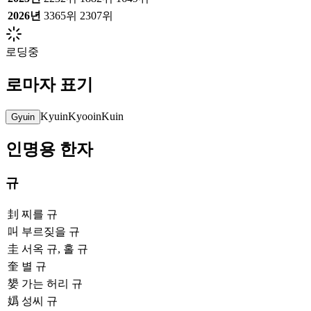
2026
년
3365위
2307위
로딩중
로마자 표기
Kyuin
Kyooin
Kuin
Gyuin
인명용 한자
규
刲
찌를 규
叫
부르짖을 규
圭
서옥 규, 홀 규
奎
별 규
嫢
가는 허리 규
嬀
성씨 규