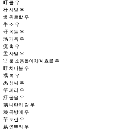
旴
클 우
杅
사발 우
燠
위로할 우
牛
소 우
玗
옥돌 우
瑀
패옥 우
疣
혹 우
盂
사발 우
盓
물 소용돌이치며 흐를 우
盱
쳐다볼 우
禑
복 우
禹
성씨 우
竽
피리 우
紆
굽을 우
耦
나란히 갈 우
耰
곰방메 우
芋
토란 우
藕
연뿌리 우