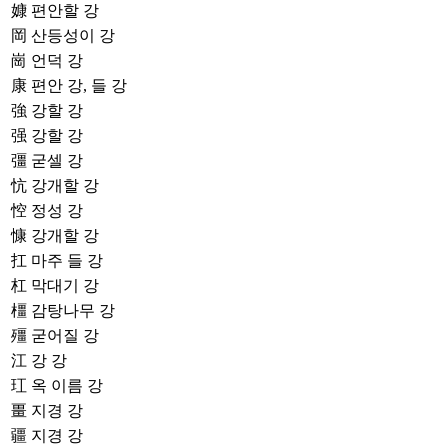
嫝
편안할 강
岡
산등성이 강
崗
언덕 강
康
편안 강, 들 강
強
강할 강
强
강할 강
彊
굳셀 강
忼
강개할 강
悾
정성 강
慷
강개할 강
扛
마주 들 강
杠
막대기 강
橿
감탕나무 강
殭
굳어질 강
江
강 강
玒
옥 이름 강
畺
지경 강
疆
지경 강