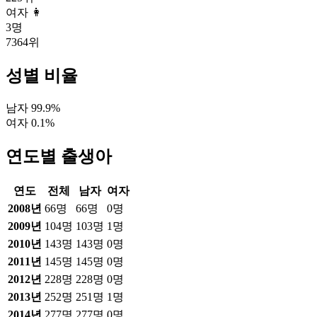
여자 👩
3
명
7364
위
성별 비율
남자
99.9
%
여자
0.1
%
연도별 출생아
연도
전체
남자
여자
2008
년
66
명
66
명
0
명
2009
년
104
명
103
명
1
명
2010
년
143
명
143
명
0
명
2011
년
145
명
145
명
0
명
2012
년
228
명
228
명
0
명
2013
년
252
명
251
명
1
명
2014
년
277
명
277
명
0
명