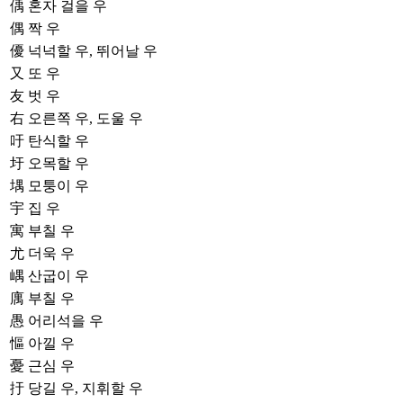
偊
혼자 걸을 우
偶
짝 우
優
넉넉할 우, 뛰어날 우
又
또 우
友
벗 우
右
오른쪽 우, 도울 우
吁
탄식할 우
圩
오목할 우
堣
모퉁이 우
宇
집 우
寓
부칠 우
尤
더욱 우
嵎
산굽이 우
庽
부칠 우
愚
어리석을 우
慪
아낄 우
憂
근심 우
扜
당길 우, 지휘할 우