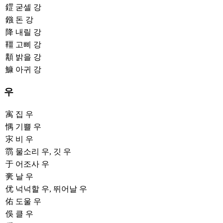
鎠
굳셀 강
鏹
돈 강
降
내릴 강
韁
고삐 강
顜
밝을 강
鱇
아귀 강
우
㝢
집 우
㥥
기쁠 우
㲾
비 우
䨒
물소리 우, 깃 우
于
어조사 우
亴
날 우
优
넉넉할 우, 뛰어날 우
佑
도울 우
俁
클 우