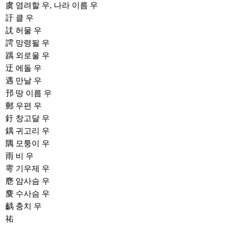
虞
염려할 우, 나라 이름 우
訏
클 우
訧
허물 우
謣
망령될 우
踽
외로울 우
迂
에돌 우
遇
만날 우
邘
땅 이름 우
郵
우편 우
釪
창고달 우
鍝
귀고리 우
隅
모퉁이 우
雨
비 우
雩
기우제 우
麀
암사슴 우
麌
수사슴 우
齲
충치 우
祐