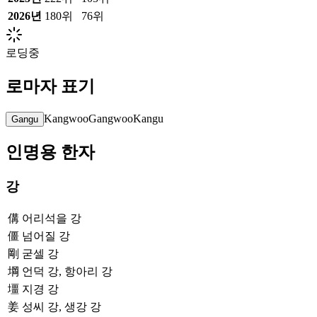
2026
년
180위
76위
로딩중
로마자 표기
Kangwoo
Gangwoo
Kangu
Gangu
인명용 한자
강
傋
어리석을 강
僵
넘어질 강
剛
굳셀 강
堈
언덕 강, 항아리 강
壃
지경 강
姜
성씨 강, 생강 강