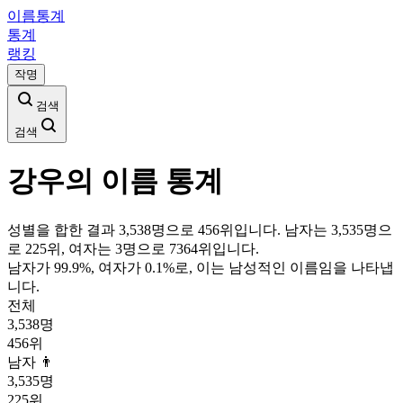
이름통계
통계
랭킹
작명
검색
검색
강우
의 이름 통계
성별을 합한 결과 3,538명으로 456위입니다. 남자는 3,535명으
로 225위, 여자는 3명으로 7364위입니다.
남자가
99.9
%, 여자가
0.1
%로, 이는
남성
적인 이름임을 나타냅
니다.
전체
3,538
명
456
위
남자 👨
3,535
명
225
위