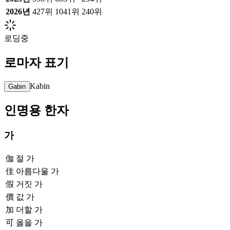
2026
년
427위
1041위
240위
로딩중
로마자 표기
Kabin
Gabin
인명용 한자
가
伽
절 가
佳
아름다울 가
假
거짓 가
價
값 가
加
더할 가
可
옳을 가