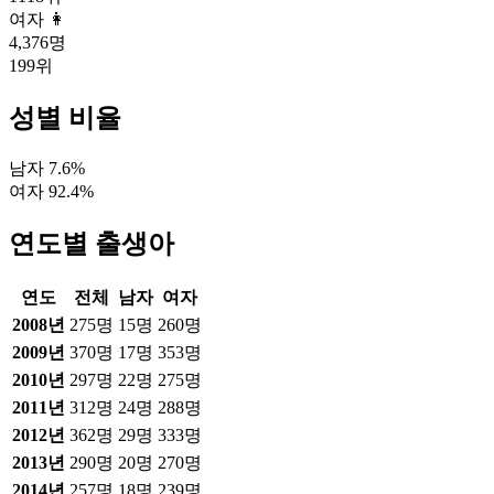
여자 👩
4,376
명
199
위
성별 비율
남자
7.6
%
여자
92.4
%
연도별 출생아
연도
전체
남자
여자
2008
년
275
명
15
명
260
명
2009
년
370
명
17
명
353
명
2010
년
297
명
22
명
275
명
2011
년
312
명
24
명
288
명
2012
년
362
명
29
명
333
명
2013
년
290
명
20
명
270
명
2014
년
257
명
18
명
239
명