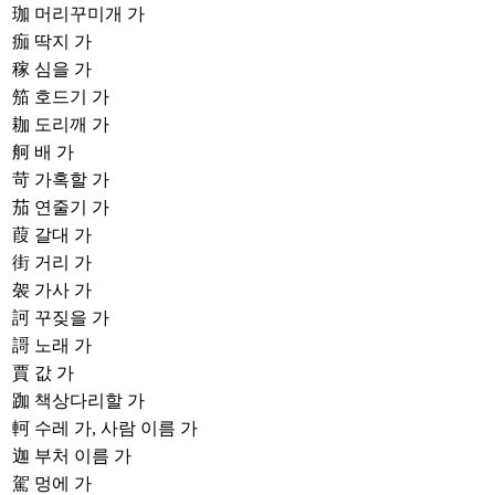
珈
머리꾸미개 가
痂
딱지 가
稼
심을 가
笳
호드기 가
耞
도리깨 가
舸
배 가
苛
가혹할 가
茄
연줄기 가
葭
갈대 가
街
거리 가
袈
가사 가
訶
꾸짖을 가
謌
노래 가
賈
값 가
跏
책상다리할 가
軻
수레 가, 사람 이름 가
迦
부처 이름 가
駕
멍에 가