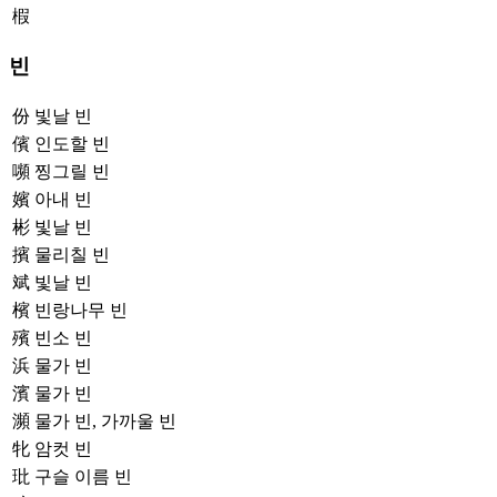
椵
빈
份
빛날 빈
儐
인도할 빈
嚬
찡그릴 빈
嬪
아내 빈
彬
빛날 빈
擯
물리칠 빈
斌
빛날 빈
檳
빈랑나무 빈
殯
빈소 빈
浜
물가 빈
濱
물가 빈
瀕
물가 빈, 가까울 빈
牝
암컷 빈
玭
구슬 이름 빈