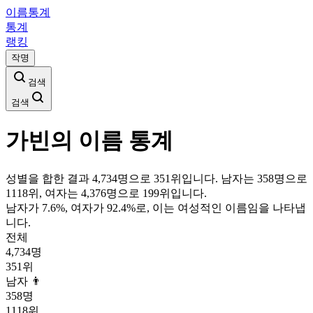
이름통계
통계
랭킹
작명
검색
검색
가빈
의 이름 통계
성별을 합한 결과 4,734명으로 351위입니다. 남자는 358명으로
1118위, 여자는 4,376명으로 199위입니다.
남자가
7.6
%, 여자가
92.4
%로, 이는
여성
적인 이름임을 나타냅
니다.
전체
4,734
명
351
위
남자 👨
358
명
1118
위