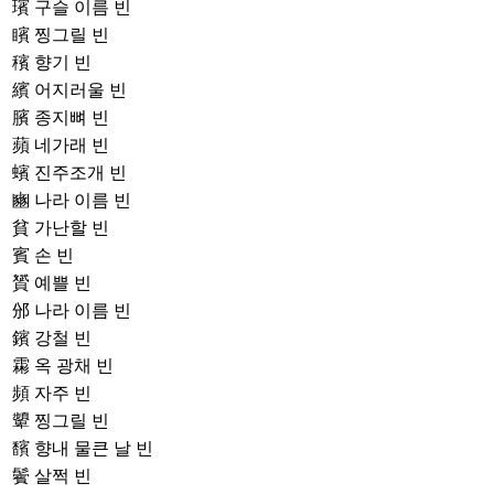
璸
구슬 이름 빈
矉
찡그릴 빈
穦
향기 빈
繽
어지러울 빈
臏
종지뼈 빈
蘋
네가래 빈
蠙
진주조개 빈
豳
나라 이름 빈
貧
가난할 빈
賓
손 빈
贇
예쁠 빈
邠
나라 이름 빈
鑌
강철 빈
霦
옥 광채 빈
頻
자주 빈
顰
찡그릴 빈
馪
향내 물큰 날 빈
鬢
살쩍 빈