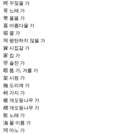
呵
꾸짖을 가
哥
노래 가
哿
옳을 가
嘉
아름다울 가
嘏
클 가
坷
평탄하지 않을 가
嫁
시집갈 가
家
집 가
斝
술잔 가
暇
틈 가, 겨를 가
架
시렁 가
枷
도리깨 가
柯
가지 가
榎
개오동나무 가
檟
개오동나무 가
歌
노래 가
泇
물 이름 가
珂
마노 가