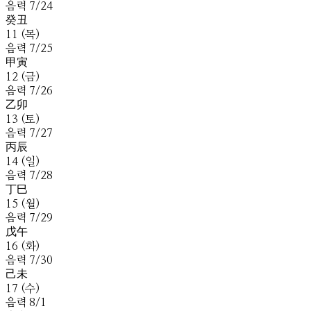
음
력
7
/
24
癸
丑
11
(
목
)
음
력
7
/
25
甲
寅
12
(
금
)
음
력
7
/
26
乙
卯
13
(
토
)
음
력
7
/
27
丙
辰
14
(
일
)
음
력
7
/
28
丁
巳
15
(
월
)
음
력
7
/
29
戊
午
16
(
화
)
음
력
7
/
30
己
未
17
(
수
)
음
력
8
/
1