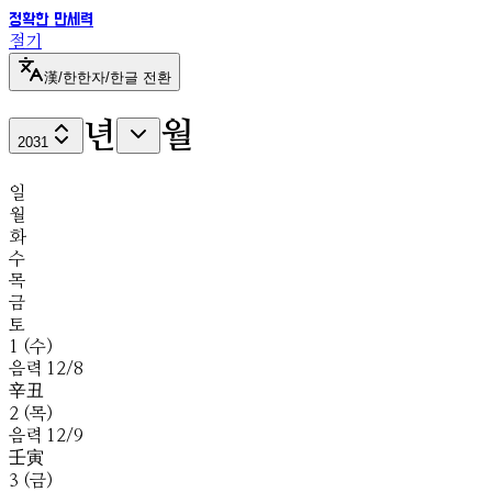
정확한 만세력
절기
漢
/
한
한자/한글 전환
년
월
2031
일
월
화
수
목
금
토
1
(
수
)
음
력
12
/
8
辛
丑
2
(
목
)
음
력
12
/
9
壬
寅
3
(
금
)