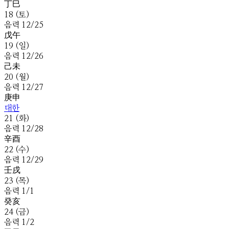
丁
巳
18
(
토
)
음
력
12
/
25
戊
午
19
(
일
)
음
력
12
/
26
己
未
20
(
월
)
음
력
12
/
27
庚
申
대한
21
(
화
)
음
력
12
/
28
辛
酉
22
(
수
)
음
력
12
/
29
壬
戌
23
(
목
)
음
력
1
/
1
癸
亥
24
(
금
)
음
력
1
/
2