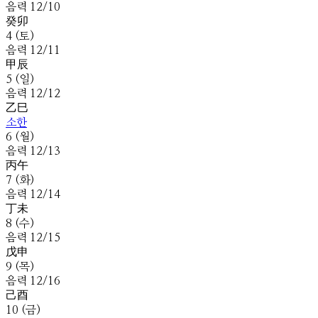
음
력
12
/
10
癸
卯
4
(
토
)
음
력
12
/
11
甲
辰
5
(
일
)
음
력
12
/
12
乙
巳
소한
6
(
월
)
음
력
12
/
13
丙
午
7
(
화
)
음
력
12
/
14
丁
未
8
(
수
)
음
력
12
/
15
戊
申
9
(
목
)
음
력
12
/
16
己
酉
10
(
금
)