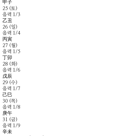
甲
子
25
(
토
)
음
력
1
/
3
乙
丑
26
(
일
)
음
력
1
/
4
丙
寅
27
(
월
)
음
력
1
/
5
丁
卯
28
(
화
)
음
력
1
/
6
戊
辰
29
(
수
)
음
력
1
/
7
己
巳
30
(
목
)
음
력
1
/
8
庚
午
31
(
금
)
음
력
1
/
9
辛
未