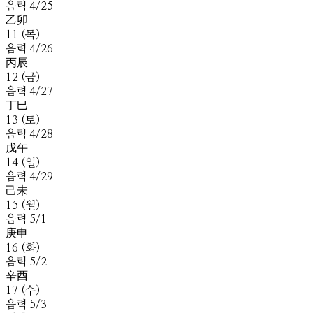
음
력
4
/
25
乙
卯
11
(
목
)
음
력
4
/
26
丙
辰
12
(
금
)
음
력
4
/
27
丁
巳
13
(
토
)
음
력
4
/
28
戊
午
14
(
일
)
음
력
4
/
29
己
未
15
(
월
)
음
력
5
/
1
庚
申
16
(
화
)
음
력
5
/
2
辛
酉
17
(
수
)
음
력
5
/
3