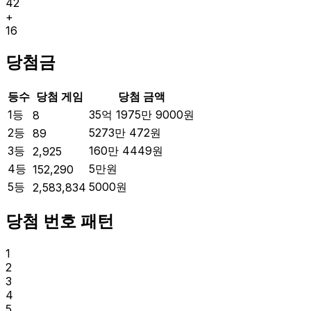
42
+
16
당첨금
등수
당첨 게임
당첨 금액
1등
35억 1975만 9000
원
8
2등
5273만 472
원
89
3등
160만 4449
원
2,925
4등
5만
원
152,290
5등
5000
원
2,583,834
당첨 번호 패턴
1
2
3
4
5