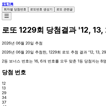
로또기록
회차별 당첨번호
로또번호 생성기
로또 관련글
로또
1229
회 당첨결과
'
12, 13,
2026
년
06
월
20
일 추첨
2026년 06월 20일 추첨한, 1229회 로또 추첨 결과 '12, 13, 2
2등 보너스 번호는 16, 6개 번호를 모두 맞춘 1등 당첨자는 8명
당첨 번호
12
13
29
34
37