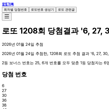
로또기록
회차별 당첨번호
로또번호 생성기
로또 관련글
로또
1208
회 당첨결과
'
6, 27, 
2026
년
01
월
24
일 추첨
2026년 01월 24일 추첨한, 1208회 로또 추첨 결과 '6, 27, 30
2등 보너스 번호는 25, 6개 번호를 모두 맞춘 1등 당첨자는 6명
당첨 번호
6
27
30
36
38