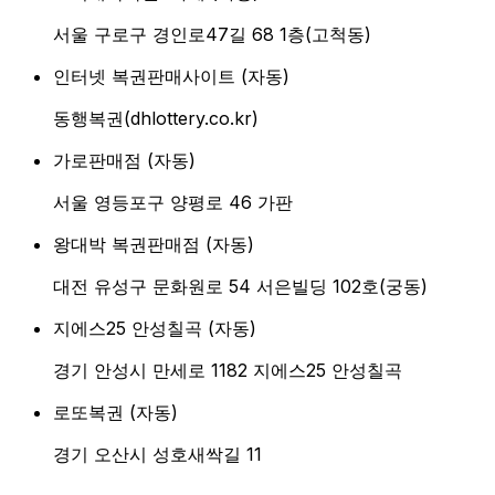
서울 구로구 경인로47길 68 1층(고척동)
인터넷 복권판매사이트
(
자동
)
동행복권(dhlottery.co.kr)
가로판매점
(
자동
)
서울 영등포구 양평로 46 가판
왕대박 복권판매점
(
자동
)
대전 유성구 문화원로 54 서은빌딩 102호(궁동)
지에스25 안성칠곡
(
자동
)
경기 안성시 만세로 1182 지에스25 안성칠곡
로또복권
(
자동
)
경기 오산시 성호새싹길 11