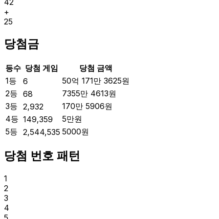
42
+
25
당첨금
등수
당첨 게임
당첨 금액
1등
50억 171만 3625
원
6
2등
7355만 4613
원
68
3등
170만 5906
원
2,932
4등
5만
원
149,359
5등
5000
원
2,544,535
당첨 번호 패턴
1
2
3
4
5